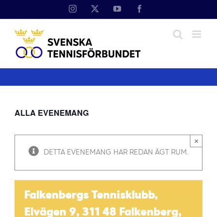
Fortsätt
Instagram
X
YouTube
Facebook
till
innehållet
ALLA EVENEMANG
×
DETTA EVENEMANG HAR REDAN ÄGT RUM.
Falkenbergs Tennisklubb,
Elvägen 9, 311 48 Falkenberg,