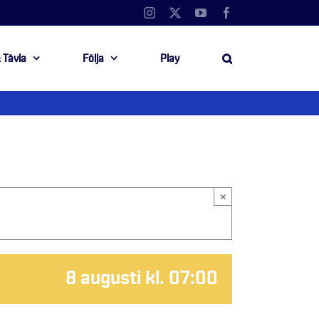
Instagram
X
YouTube
Facebook
 Tävla
Följa
Play
×
8 augusti kl. 07:00