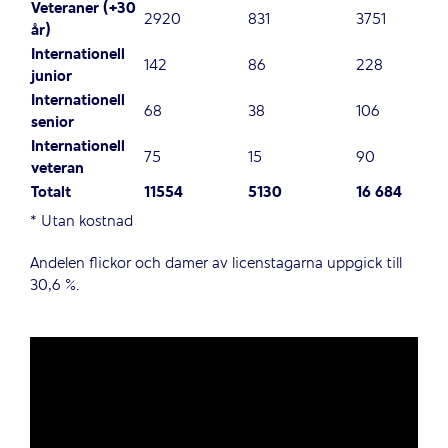
Veteraner (+30
2920
831
3751
år)
Internationell
142
86
228
junior
Internationell
68
38
106
senior
Internationell
75
15
90
veteran
Totalt
11554
5130
16 684
* Utan kostnad
Andelen flickor och damer av licenstagarna uppgick till
30,6 %.