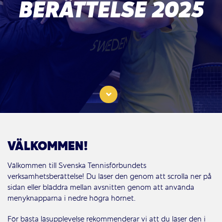
BERÄTTELSE 2025
VÄLKOMMEN!
Välkommen till Svenska Tennisförbundets
verksamhetsberättelse! Du läser den genom att scrolla ner på
sidan eller bläddra mellan avsnitten genom att använda
menyknapparna i nedre högra hörnet.
För bästa läsupplevelse rekommenderar vi att du läser den i