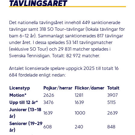
TÄVLINGSÅRET
Det nationella tävlingsåret innehöll 449 sanktionerade
tävlingar samt 318 SO Tour-tävlingar (lokala tävlingar för
barn 6-12 år). Sammanlagt sanktionerades 817 tävlingar
under året. I dessa spelades 53 141 tävlingsmatcher
(exklusive SO Tour) och 29 831 matcher spelades i
Svenska Tennisligan. Totalt: 82 972 matcher.
Antalet licensierade spelare uppgick 2025 till totalt 16
684 fördelade enligt nedan:
Licenstyp
Pojkar/herrar
Flickor/damer
Totalt
Motion*
2626
1281
3907
Upp till 12 år*
3476
1639
5115
Juniorer (13-18
1639
1000
2639
år)
Seniorer (19-29
608
240
848
år)