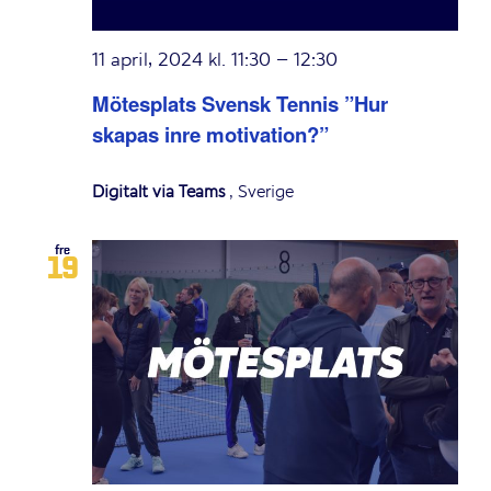
11 april, 2024 kl. 11:30
–
12:30
Mötesplats Svensk Tennis ”Hur
skapas inre motivation?”
Digitalt via Teams
, Sverige
fre
19