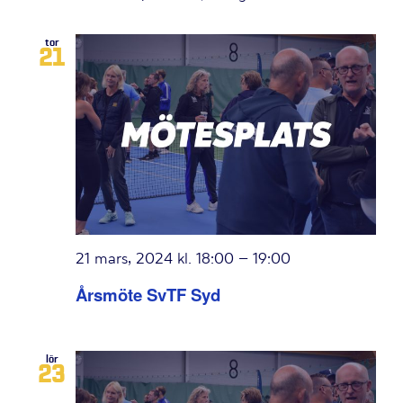
tor
21
21 mars, 2024 kl. 18:00
–
19:00
Årsmöte SvTF Syd
lör
23