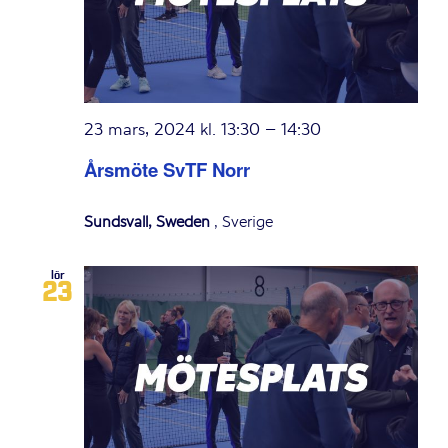
23 mars, 2024 kl. 13:30
–
14:30
Årsmöte SvTF Norr
Sundsvall, Sweden
, Sverige
lör
23