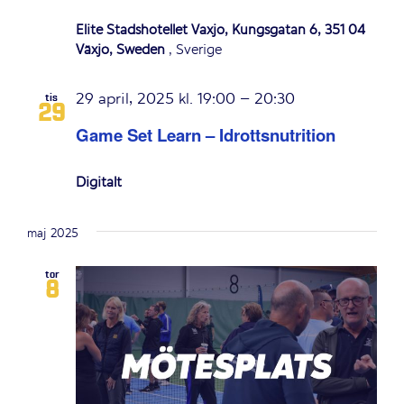
Elite Stadshotellet Vaxjo, Kungsgatan 6, 351 04
Växjö, Sweden
, Sverige
29 april, 2025 kl. 19:00
–
20:30
tis
29
Game Set Learn – Idrottsnutrition
Digitalt
maj 2025
tor
8