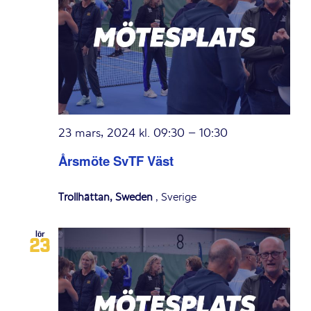
23 mars, 2024 kl. 09:30
–
10:30
Årsmöte SvTF Väst
Trollhättan, Sweden
, Sverige
lör
23