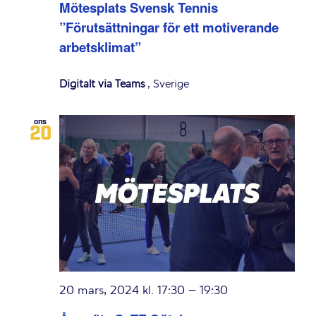
Mötesplats Svensk Tennis
”Förutsättningar för ett motiverande
arbetsklimat”
Digitalt via Teams
, Sverige
ons
20
20 mars, 2024 kl. 17:30
–
19:30