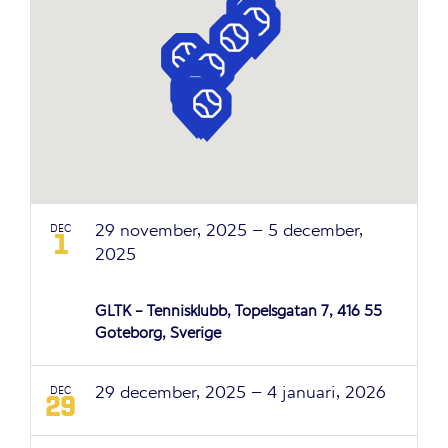
Navigation
29 november, 2025
–
5 december,
DEC
1
2025
TE14 Göteborg Grade 3
GLTK - Tennisklubb, Töpelsgatan 7, 416 55
Göteborg, Sverige
29 december, 2025
–
4 januari, 2026
DEC
29
Bromma J100