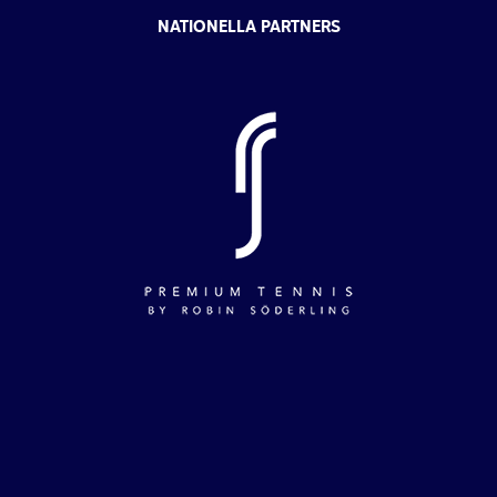
23 maj
–
30 maj
23
NATIONELLA PARTNERS
Ystad J30/J60
Ystads Tennisklubb, Saltsjöbadsvägen, 271 39
Ystad, Sverige
30 maj
–
5 juni
MAJ
30
Båstad J60
Båstad Sportcenter, Korrödsvägen 9, 269 38
Båstad, Sweden
20 augusti
–
23 augusti
AUG
20
Nordic Nations Cup – U13
Lund Smörlyckan, 222 41 Lund, Sverige
21 september
–
27 september
SEP
21
J30 USIF