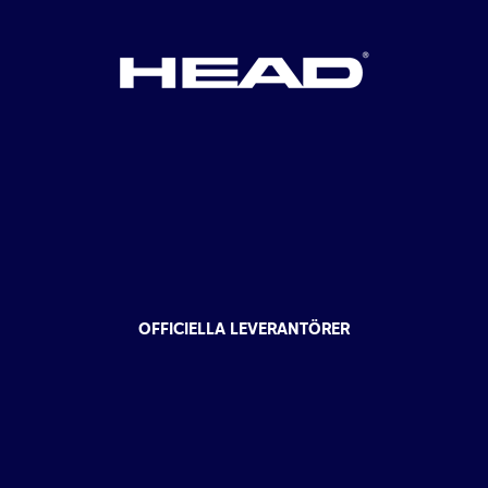
USIF - Upsala Studenters IF, Torgny
Segerstedts Allé 2, 756 44 Uppsala, Sverige
27 september
–
3 oktober
SEP
27
J30 Ullevi
Ullevi Tennisklubb, Smålandsgatan 2, 411 39
Göteborg, Sverige
21 november
–
27 november
NOV
21
TE14 Norrköping Grade 2
Norrköpings Tennisklubb, Himmelstalund
Racketstadion, 603 36 Norrköping, Sweden
OFFICIELLA LEVERANTÖRER
28 november
–
4 december
NOV
28
TE14 Göteborg Grade 3
GLTK - Tennisklubb, Töpelsgatan 7, 416 55
Göteborg, Sverige