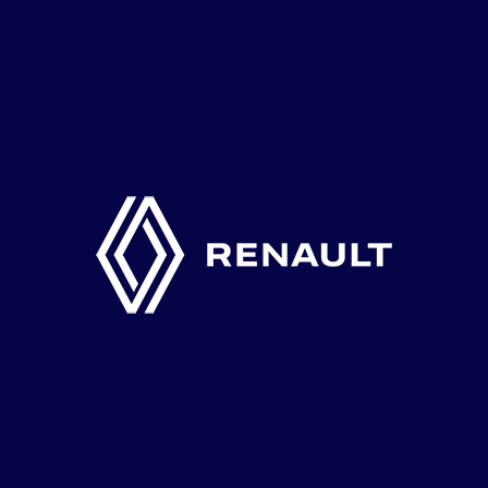
28 februari
–
6 mars
FEB
28
J30 Övik
Eriksgatan 2, 892 51 Domsjö, Sverige
7 mars
–
13 mars
MAR
7
J30 Sundsvall
Sundsvalls Tennisklubb, Lasarettsvägen 22,
856 43 Sundsvall, Sweden
16 maj
–
23 maj
MAJ
16
Värnamo J100
Värnamo Tennisklubb, LJUSSEVEKA 1, 331 34
Värnamo, Sweden
MAJ