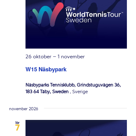
26 oktober
–
1 november
W15 Näsbypark
Näsbyparks Tennisklubb, Grindstuguvägen 36,
183 64 Täby, Sweden
, Sverige
november 2026
lör
7