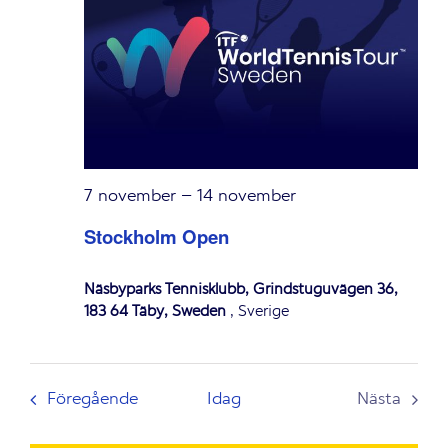
7 november
–
14 november
Stockholm Open
Näsbyparks Tennisklubb, Grindstuguvägen 36,
183 64 Täby, Sweden
, Sverige
Evenemang
Föregående
Idag
Nästa
Evenem