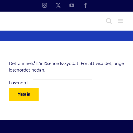
Fortsätt
Instagram
X
YouTube
Facebook
till
innehållet
Detta innehåll är lösenordsskyddat. För att visa det, ange
lösenordet nedan.
Lösenord: