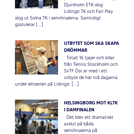
Djursholm ETK slog
Lidingö TK och Fair Play
slog ut Solna TK i semifinalerna. Samtidigt
gratulerar [...]
UTBYTET SOM SKA SKAPA
DRÖMMAR
Totalt 16 tjejer och killar
från Tennis Stockholm och
SvTF Öst är med i ett
utbyte de här två dagarna
under elitserien på Lidingö. [...]
HELSINGBORG MOT KLTK
I DAMFINALEN
Det blev ett dramatiskt
avslut på båda
semifinalerna på