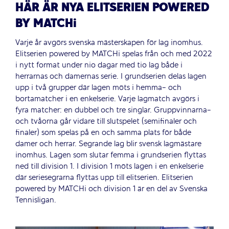
HÄR ÄR NYA ELITSERIEN POWERED
BY MATCHi
Varje år avgörs svenska mästerskapen för lag inomhus.
Elitserien powered by MATCHi spelas från och med 2022
i nytt format under nio dagar med tio lag både i
herrarnas och damernas serie. I grundserien delas lagen
upp i två grupper där lagen möts i hemma- och
bortamatcher i en enkelserie. Varje lagmatch avgörs i
fyra matcher: en dubbel och tre singlar. Gruppvinnarna-
och tvåorna går vidare till slutspelet (semifinaler och
finaler) som spelas på en och samma plats för både
damer och herrar. Segrande lag blir svensk lagmästare
inomhus. Lagen som slutar femma i grundserien flyttas
ned till division 1. I division 1 möts lagen i en enkelserie
där seriesegrarna flyttas upp till elitserien. Elitserien
powered by MATCHi och division 1 är en del av Svenska
Tennisligan.