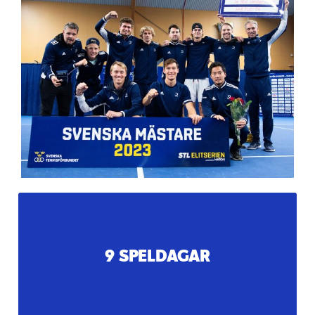
Det nya formatet innebär ett komprimerat
spelprogram. Grundserien avgörs på 6 speldagar
följt av Slutspelet, med semifinaler och finaler. Varje
9 SPELDAGAR
lagmatch avgörs i tre singlar och en dubbel, jämfört
med fyra respektive två i det tidigare upplägget.