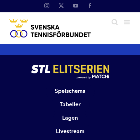
Fortsätt
Instagram
X
YouTube
Facebook
till
innehållet
Spelschema
Tabeller
Lagen
Livestream