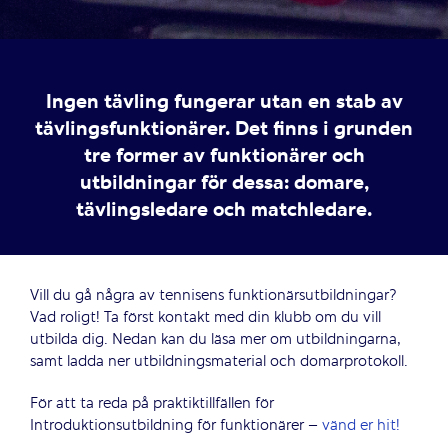
Ingen tävling fungerar utan en stab av
tävlingsfunktionärer. Det finns i grunden
tre former av funktionärer och
utbildningar för dessa: domare,
tävlingsledare och matchledare.
Vill du gå några av tennisens funktionärsutbildningar?
Vad roligt! Ta först kontakt med din klubb om du vill
utbilda dig. Nedan kan du läsa mer om utbildningarna,
samt ladda ner utbildningsmaterial och domarprotokoll.
För att ta reda på praktiktillfällen för
Introduktionsutbildning för funktionärer –
vänd er hit!