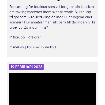
Föreläsning för föräldrar som vill fördjupa sin kunskap
om tävlingssystemet inom svensk tennis. Vi tar upp
frågor som: Vad är tävling online? Hur fungerar olika
licenser? Hur anmäler man sitt barn
till
tävlingar? Vilka
typer av tävlingar finns?
Målgrupp: Föräldrar
Inspelning kommer inom kort.
19 FEBRUARI 2026