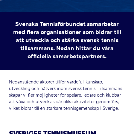
Svenska Tennisförbundet samarbetar
med flera organisationer som bidrar till
att utveckla och stärka svensk tennis
tillsammans. Nedan hittar du våra
officiella samarbetspartners.
Nedanstående aktörer tillför värdefull kunskap,
utveckling och nätverk inom svensk tennis. Tillsammans
skapar vi fler möjligheter för spelare, ledare och klubbar
att växa och utvecklas där olika aktiviteter genomförs,
vilket bidrar till en starkare tennisgemenskap i Sverige.