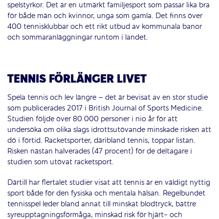
spelstyrkor. Det är en utmärkt familjesport som passar lika bra
för både män och kvinnor, unga som gamla. Det finns över
400 tennisklubbar och ett rikt utbud av kommunala banor
och sommaranläggningar runtom i landet.
TENNIS FÖRLÄNGER LIVET
Spela tennis och lev längre – det är bevisat av en stor studie
som publicerades 2017 i British Journal of Sports Medicine.
Studien följde över 80 000 personer i nio år för att
undersöka om olika slags idrottsutövande minskade risken att
dö i förtid. Racketsporter, däribland tennis, toppar listan.
Risken nästan halverades (47 procent) för de deltagare i
studien som utövat racketsport.
Därtill har flertalet studier visat att tennis är en väldigt nyttig
sport både för den fysiska och mentala hälsan. Regelbundet
tennisspel leder bland annat till minskat blodtryck, bättre
syreupptagningsförmåga, minskad risk för hjärt- och