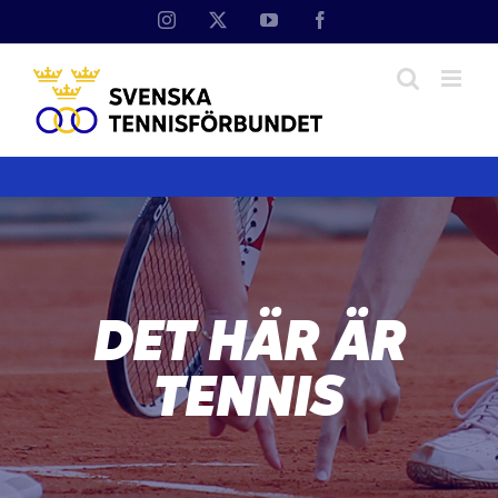
Fortsätt
Instagram
X
YouTube
Facebook
till
innehållet
DET HÄR ÄR
TENNIS