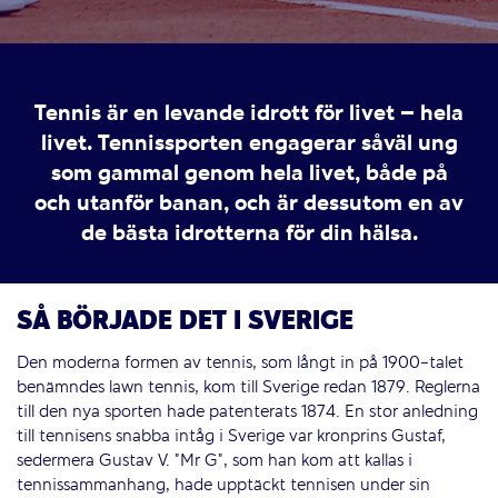
Tennis är en levande idrott för livet – hela
livet. Tennissporten engagerar såväl ung
som gammal genom hela livet, både på
och utanför banan, och är dessutom en av
de bästa idrotterna för din hälsa.
SÅ BÖRJADE DET I SVERIGE
Den moderna formen av tennis, som långt in på 1900-talet
benämndes lawn tennis, kom till Sverige redan 1879. Reglerna
till den nya sporten hade patenterats 1874. En stor anledning
till tennisens snabba intåg i Sverige var kronprins Gustaf,
sedermera Gustav V. ”Mr G”, som han kom att kallas i
tennissammanhang, hade upptäckt tennisen under sin