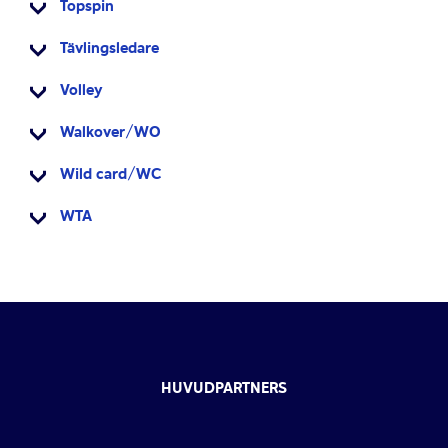
Topspin
Tävlingsledare
Volley
Walkover/WO
Wild card/WC
WTA
HUVUDPARTNERS