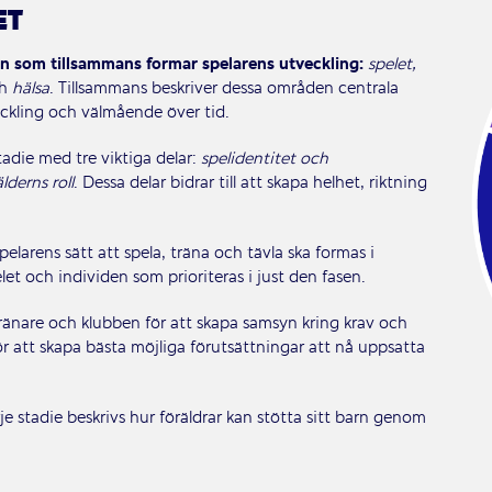
ET
n som tillsammans formar spelarens utveckling:
spelet,
h
hälsa
. Tillsammans beskriver dessa områden centrala
eckling och välmående över tid.
adie med tre viktiga delar:
spelidentitet och
älderns roll
. Dessa delar bidrar till att skapa helhet, riktning
pelarens sätt att spela, träna och tävla ska formas i
elet och individen som prioriteras i just den fasen.
 tränare och klubben för att skapa samsyn kring krav och
ör att skapa bästa möjliga förutsättningar att nå uppsatta
rje stadie beskrivs hur föräldrar kan stötta sitt barn genom