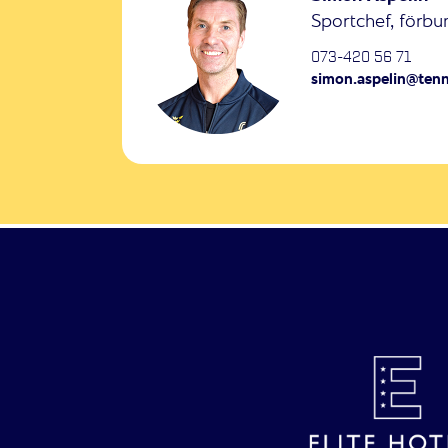
Sportchef, förbu
073-420 56 71
simon.aspelin@tenn