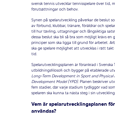
svensk tennis utvecklar tennisspelare över tid,
förutsättningar och behov.
Synen på spelarutveckling påverkar de beslut s
av förbund, klubbar, tränare, föräldrar och spela
till hur tävling, uttagningar och långsiktiga sat
dessa beslut ska bli så bra som möjligt krävs en
principer som ska ligga till grund för arbetet. A
ska ge spelare möjlighet att utvecklas i rätt takt
tid.
Spelarutvecklingsplanen är förankrad i Svenska
utbildningsfilosofi och bygger på etablerade ut
Long-Term Development in Sport and Physical A
Development Model (YPD)
. Planen beskriver ut
fem stadier, där varje stadium tydliggör vad som 
spelaren ska kunna ta nästa steg i sin utveckling
Vem är spelarutvecklingsplanen för
användas?