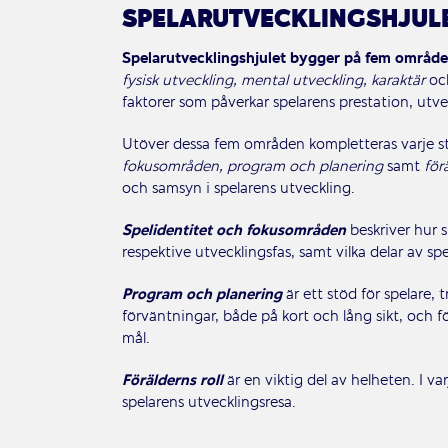
SPELARUTVECKLINGSHJUL
Spelarutvecklingshjulet bygger på fem område
fysisk utveckling, mental utveckling, karaktär
oc
faktorer som påverkar spelarens prestation, utv
Utöver dessa fem områden kompletteras varje st
fokusområden, program och planering
samt
för
och samsyn i spelarens utveckling.
Spelidentitet och fokusområden
beskriver hur s
respektive utvecklingsfas, samt vilka delar av sp
Program och planering
är ett stöd för spelare,
förväntningar, både på kort och lång sikt, och f
mål.
Förälderns roll
är en viktig del av helheten. I va
spelarens utvecklingsresa.