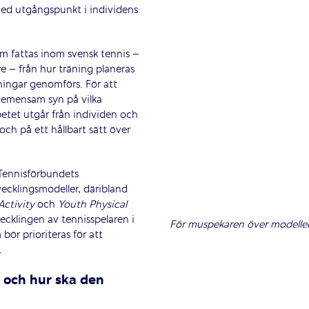
 med utgångspunkt i individens
om fattas inom svensk tennis –
re – från hur träning planeras
sningar genomförs. För att
 gemensam syn på vilka
rbetet utgår från individen och
 och på ett hållbart sätt över
 Tennisförbundets
vecklingsmodeller, däribland
ctivity
och
Youth Physical
vecklingen av tennisspelaren i
För muspekaren över modellen 
bör prioriteras för att
.
 och hur ska den