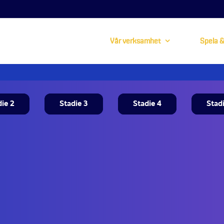
Vår verksamhet
Spela &
die 2
Stadie 3
Stadie 4
Stad