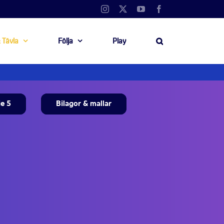
Instagram
X
YouTube
Facebook
 Tävla
Följa
Play
ie 5
Bilagor & mallar