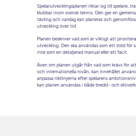
Spelarutvecklingsplanen riktar sig till spelare, tr
klubbar inom svensk tennis. Den ger en gemensa
tävling och vardag kan planeras och genomföras 
utveckling över tid.
Planen beskriver vad som är viktigt att prioritera
utveckling. Den ska användas som ett stöd för s
inte som en detaljerad manual eller ett facit.
Även om planen utgår från vad som krävs för at
och internationella nivån, kan innehållet använ
anpassa riktlinjerna efter spelarens ambitionsniv
kan planen användas i både bredd- och elitver