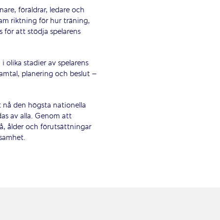
änare, föräldrar, ledare och
m riktning för hur träning,
för att stödja spelarens
 i olika stadier av spelarens
amtal, planering och beslut –
t nå den högsta nationella
das av alla. Genom att
å, ålder och förutsättningar
ksamhet.