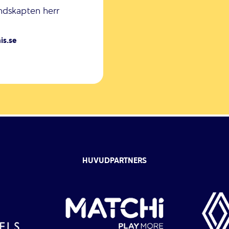
ndskapten herr
is.se
HUVUDPARTNERS