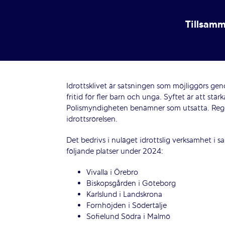
Tillsamm
Idrottsklivet är satsningen som möjliggörs ge
fritid för fler barn och unga. Syftet är att stä
Polismyndigheten benämner som utsatta. Regering
idrottsrörelsen.
Det bedrivs i nuläget idrottslig verksamhet i
följande platser under 2024:
Vivalla i Örebro
Biskopsgården i Göteborg
Karlslund i Landskrona
Fornhöjden i Södertälje
Sofielund Södra i Malmö