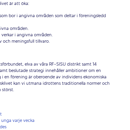
vet är att öka:
 som bor i angivna områden som deltar i föreningsledd
givna områden.
 verkar i angivna områden.
och meningsfull tillvaro.
ttsförbundet, elva av våra RF-SISU distrikt samt 14
samt beslutade strategi innehåller ambitioner om en
sig i en förening är oberoende av individens ekonomiska
tsklivet kan vi utmana idrottens traditionella normer och
 störst.
t
h unga varje vecka
ades