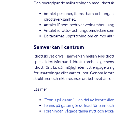
Den övergripande målsättningen med Idrottskli
Antalet personer, främst barn och unga,
idrottsverksamhet.
Antalet IF som bedriver verksamhet i an
Antalet idrotts- och ungdomsledare som
Deltagarnas uppfattning om en mer aktiv 
Samverkan i centrum
Idrottsklivet drivs i samverkan mellan Riksidro
specialidrottsförbund. Idrottsrörelsens gemen
idrott för alla, där möjligheten att engagera 
förutsättningar eller vart du bor. Genom Idrot
strukturer och rikta resurser dit behovet är som
Läs mer
”Tennis på gatan” – en del av Idrottsklive
Tennis på gatan gör skillnad för barn oc
Föreningen vågade tänka nytt och lyck