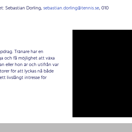
t: Sebastian Dorling,
sebastian.dorling@tennis.se
, 010
ppdrag. Tränare har en
ga och få möjlighet att växa
an eller hon är och utifrån var
orer för att lyckas nå både
tt livslångt intresse för