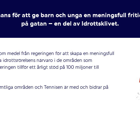
ans för att ge barn och unga en meningsfull friti
på gatan – en del av Idrottsklivet.
nom medel från regeringen för att skapa en meningsfull
rka idrottsrörelsens närvaro i de områden som
en tillför ett årligt stöd på 100 miljoner till
 samtliga områden och Tennisen är med och bidrar på