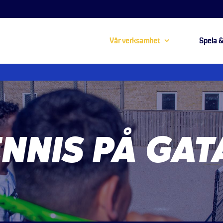
Vår verksamhet
Spela &
ENNIS PÅ GAT