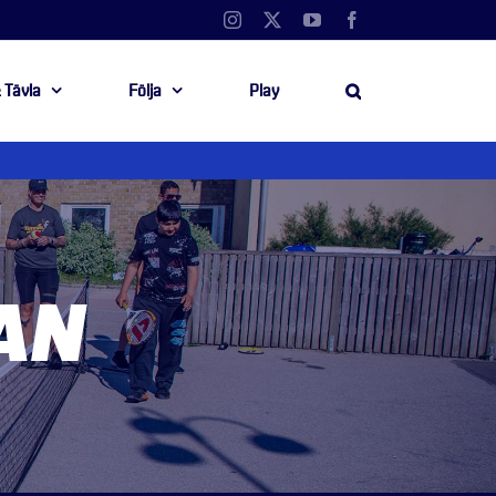
Instagram
X
YouTube
Facebook
 Tävla
Följa
Play
AN