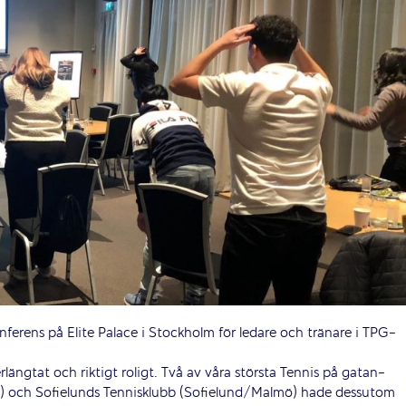
ferens på Elite Palace i Stockholm för ledare och tränare i TPG-
erlängtat och riktigt roligt. Två av våra största Tennis på gatan-
o) och Sofielunds Tennisklubb (Sofielund/Malmö) hade dessutom