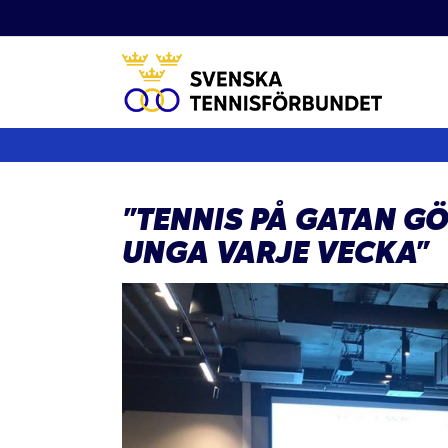
Fortsätt
till
innehållet
”TENNIS PÅ GATAN G
UNGA VARJE VECKA”