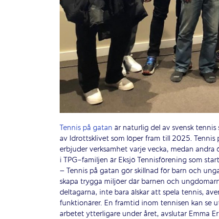
Tennis på gatan
är naturlig del av svensk tennis
av Idrottsklivet som löper fram till 2025. Tennis 
erbjuder verksamhet varje vecka, medan andra 
i TPG-familjen är Eksjö Tennisförening som sta
– Tennis på gatan gör skillnad för barn och unga
skapa trygga miljöer där barnen och ungdomarna f
deltagarna, inte bara älskar att spela tennis, även
funktionärer. En framtid inom tennisen kan se u
arbetet ytterligare under året, avslutar Emma E