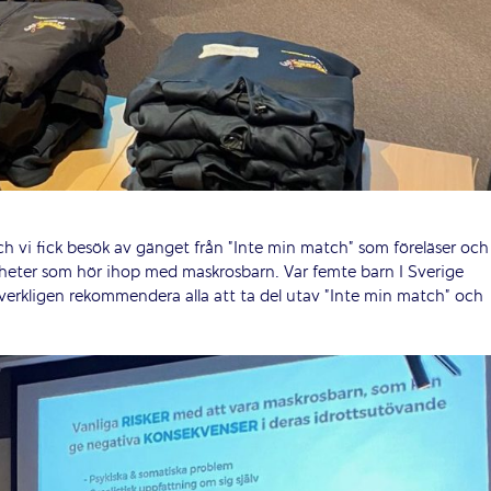
h vi fick besök av gänget från ”Inte min match” som föreläser och
igheter som hör ihop med maskrosbarn. Var femte barn I Sverige
verkligen rekommendera alla att ta del utav ”Inte min match” och