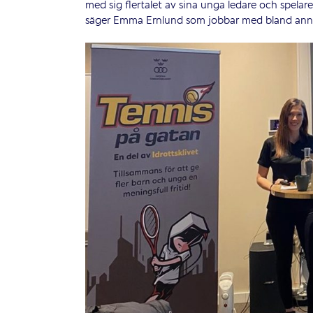
med sig flertalet av sina unga ledare och spelare.
säger Emma Ernlund som jobbar med bland anna