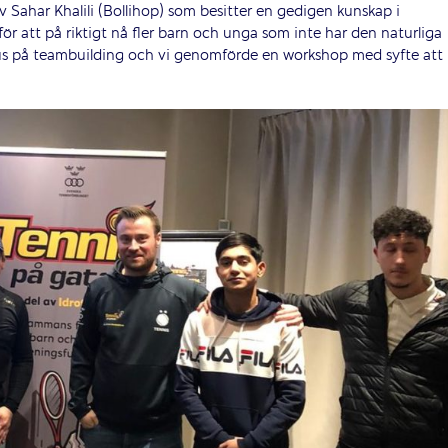
 Sahar Khalili (Bollihop) som besitter en gedigen kunskap i
ör att på riktigt nå fler barn och unga som inte har den naturliga
kus på teambuilding och vi genomförde en workshop med syfte att