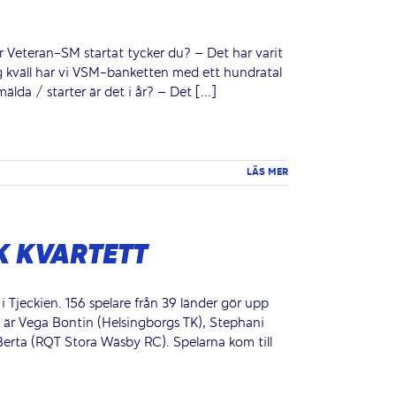
r Veteran-SM startat tycker du? – Det har varit
 kväll har vi VSM-banketten med ett hundratal
da / starter är det i år? – Det [...]
LÄS MER
K KVARTETT
Tjeckien. 156 spelare från 39 länder gör upp
e är Vega Bontin (Helsingborgs TK), Stephani
Berta (RQT Stora Wäsby RC). Spelarna kom till