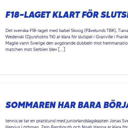
F18-LAGET KLART FÖR SLUTS
Det svenska F18-laget med Isabel Skoog (Påvelunds TBK), Tian
Wedenski (Djursholms TK) är klara för slutspel i Granville i Frank
Maglie vann Sverige den avgörande dubbeln mot hemmanationen
matchen mot Serbien blev [...]
SOMMAREN HAR BARA BÖRJ
tennis.se tar en pratstund med juniorlandslagskapten Jonas Sv
Hervius Löthman, Zein Barghouth och Noah Hanna är klara för 