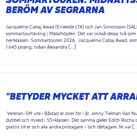
SOMMARTOUREN: MIDNATTS
BERÖM AV SEGRARNA
Jacqueline Cabaj Awad (Enskede LTK) och Jan Simonsson (SALK) 
sommartourtävling i Mälarhöjden. Det var också dessa två som
herrklassen. Sommartouren 2026. Jacqueline Cabaj Awad, som v
1 645 poäng, tvåan Alexandra [...]
”BETYDER MYCKET ATT ARR
Veteran-SM ute i Båstad är över för i år. Jenny Tielman Van N
dubbel och mixed i 55+klassen. Det samma gäller Edith Rocha d
grattis till er och alla andra pristagare - och deltagare. Ni var [..