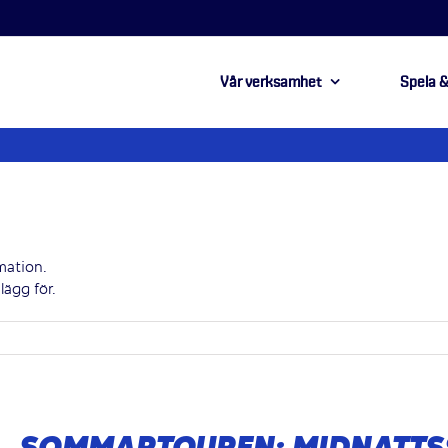
Vår verksamhet
Spela &
mation.
lägg för.