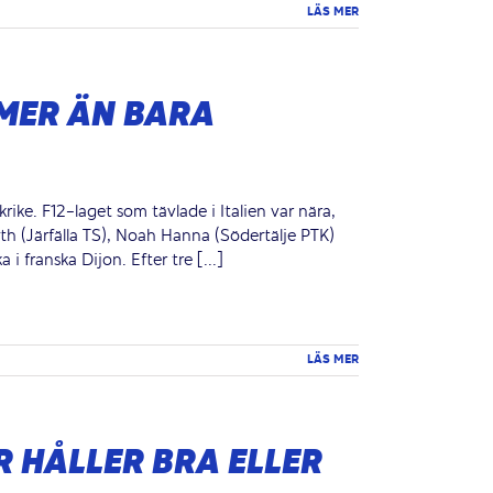
LÄS MER
MER ÄN BARA
nkrike. F12-laget som tävlade i Italien var nära,
h (Järfälla TS), Noah Hanna (Södertälje PTK)
 franska Dijon. Efter tre [...]
LÄS MER
R HÅLLER BRA ELLER