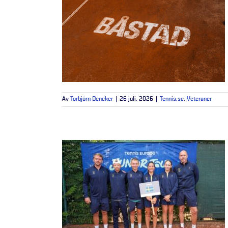
Av
Torbjörn Dencker
|
26 juli, 2026
|
Tennis.se
,
Veteraner