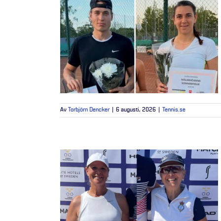
Av
Torbjörn Dencker
|
6 augusti, 2026
|
Tennis.se