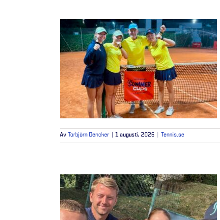
Av
Torbjörn Dencker
|
1 augusti, 2026
|
Tennis.se