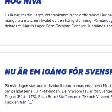
HÖG NIVÅ”
Hallå där, Martin Lager, Veterankommitténs ordförande! Hur ha
många bra matcher i kvalet och en härlig stämning. På måndag
deltagare. Martin Lager. Foto: Torbjörn Dencker Hur många anmäl
NU ÄR EM IGÅNG FÖR SVENS
På måndagen startade individuella europamästerskapen i Most i 
om pallplatserna i U14-tävlingen. De fyra som tävlar för Sverig
Degac (Båstad TS), Enzo Brito (Staffanstorps TK) och Vincent 
Tjeckien från [...]