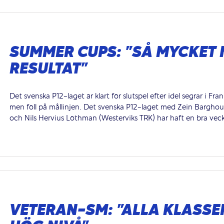
SUMMER CUPS: ”SÅ MYCKET 
RESULTAT”
Det svenska P12-laget är klart för slutspel efter idel segrar i Fra
men föll på mållinjen. Det svenska P12-laget med Zein Barghout
och Nils Hervius Löthman (Westerviks TRK) har haft en bra vecka i
VETERAN-SM: ”ALLA KLASSE