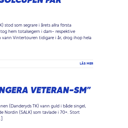
SOLCUPEN FÅR
stod som segrare i årets allra första
 tog hem totalsegern i dam- respektive
ann Vintertouren tidigare i år, drog ihop hela
LÄS MER
ANGERA VETERAN-SM”
unen (Danderyds TK) vann guld i både singel,
e Nordin (SALK) som tävlade i 70+. Stort
.]