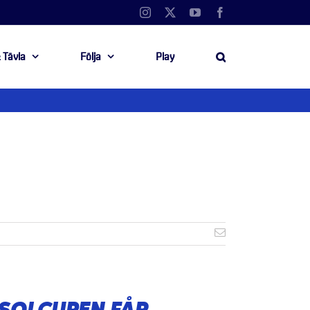
Instagram
X
YouTube
Facebook
 Tävla
Följa
Play
E-
post