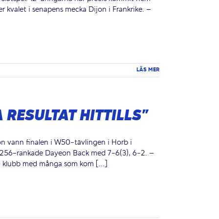
er kvalet i senapens mecka Dijon i Frankrike. –
LÄS MER
 RESULTAT HITTILLS”
hon vann finalen i W50-tävlingen i Horb i
 256-rankade Dayeon Back med 7-6(3), 6-2. –
ig klubb med många som kom [...]