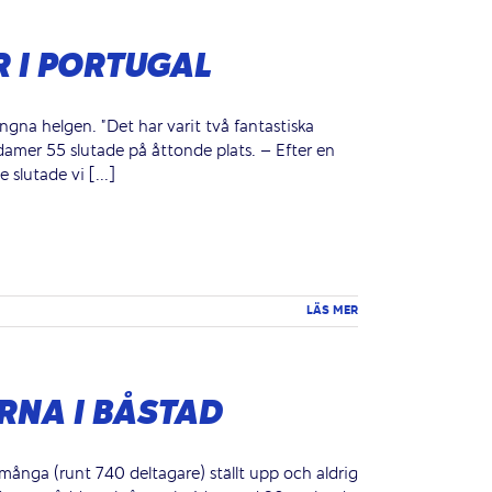
R I PORTUGAL
gna helgen. ”Det har varit två fantastiska
damer 55 slutade på åttonde plats. – Efter en
 slutade vi [...]
LÄS MER
RNA I BÅSTAD
många (runt 740 deltagare) ställt upp och aldrig