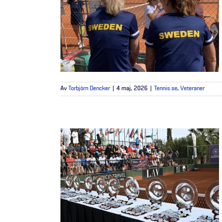
Av
Torbjörn Dencker
|
4 maj, 2026
|
Tennis.se
,
Veteraner