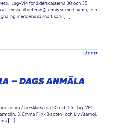
Kreta. Lag-VM för åldersklasserna 30 och 35
att mejla till veteran@tennis.se med namn, ipin
agna lag meddelas så snart som [...]
LÄS MER
RA – DAGS ANMÄLA
 handlar om åldersklasserna 50 och 55 i lag-VM
Marmolin, 3. Emma Flink (kapten) och Liv Asarnoj.
na [...]