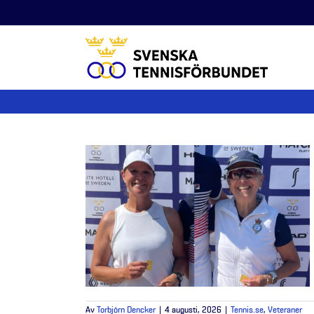
Fortsätt
till
innehållet
Av
Torbjörn Dencker
|
4 augusti, 2026
|
Tennis.se
,
Veteraner