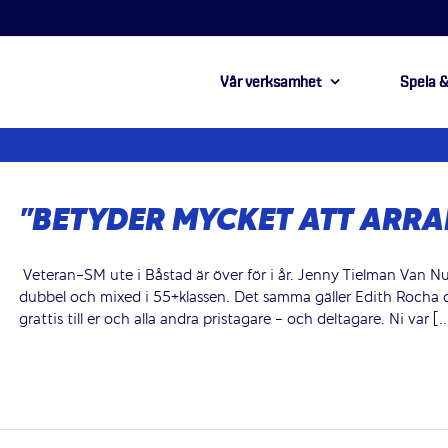
Vår verksamhet
Spela &
”BETYDER MYCKET ATT ARR
Veteran-SM ute i Båstad är över för i år. Jenny Tielman Van N
dubbel och mixed i 55+klassen. Det samma gäller Edith Rocha d
grattis till er och alla andra pristagare - och deltagare. Ni var [..