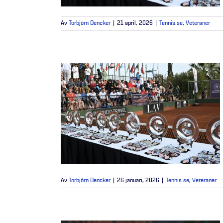
Av
Torbjörn Dencker
|
21 april, 2026
|
Tennis.se
,
Veteraner
Av
Torbjörn Dencker
|
26 januari, 2026
|
Tennis.se
,
Veteraner