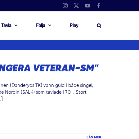
Instagram
X
YouTube
Facebook
 Tävla
Följa
Play
ANGERA VETERAN-SM”
unen (Danderyds TK) vann guld i både singel,
e Nordin (SALK) som tävlade i 70+. Stort
.]
LÄS MER