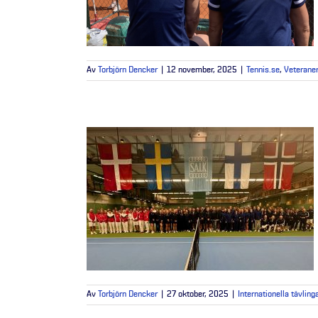
Av
Torbjörn Dencker
|
12 november, 2025
|
Tennis.se
,
Veterane
Av
Torbjörn Dencker
|
27 oktober, 2025
|
Internationella tävling