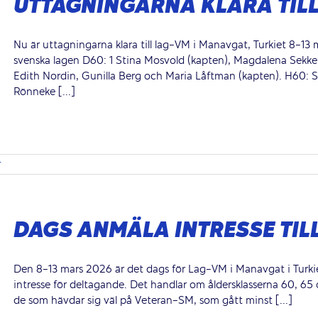
UTTAGNINGARNA KLARA TIL
Nu är uttagningarna klara till lag-VM i Manavgat, Turkiet 8-13 m
svenska lagen D60: 1 Stina Mosvold (kapten), Magdalena Sekk
Edith Nordin, Gunilla Berg och Maria Låftman (kapten). H60: 
Rönneke [...]
r
DAGS ANMÄLA INTRESSE TIL
Den 8-13 mars 2026 är det dags för Lag-VM i Manavgat i Turkie
intresse för deltagande. Det handlar om åldersklasserna 60, 65 oc
de som hävdar sig väl på Veteran-SM, som gått minst [...]