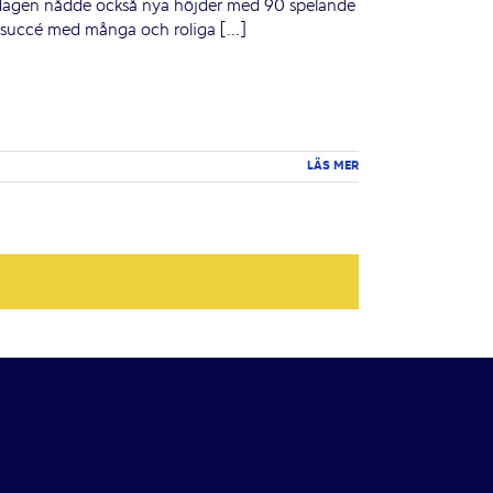
isdagen nådde också nya höjder med 90 spelande
succé med många och roliga [...]
LÄS MER