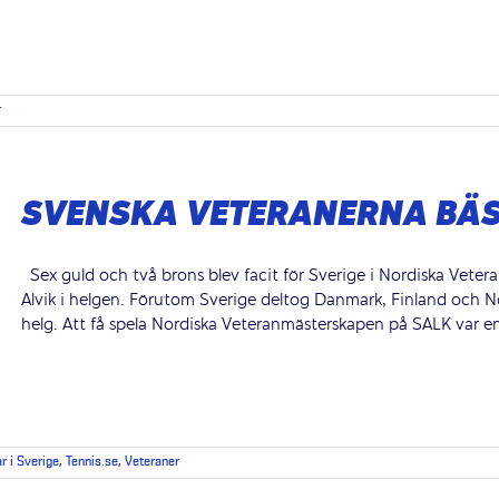
r
SVENSKA VETERANERNA BÄS
Sex guld och två brons blev facit för Sverige i Nordiska Vetera
Alvik i helgen. Förutom Sverige deltog Danmark, Finland och No
helg. Att få spela Nordiska Veteranmästerskapen på SALK var en 
ar i Sverige
,
Tennis.se
,
Veteraner