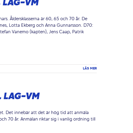
L LAG-VM
ars. Åldersklasserna är 60, 65 och 70 år. De
enes, Lotta Ekberg och Anna Gunnarsson. D70:
Stefan Vanemo (kapten), Jens Caap, Patrik
LÄS MER
L LAG-VM
t. Det innebär att det är hög tid att anmäla
h 70 år. Anmälan riktar sig i vanlig ordning till