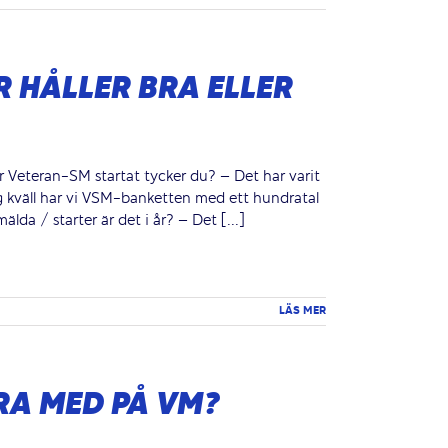
R HÅLLER BRA ELLER
r Veteran-SM startat tycker du? – Det har varit
 kväll har vi VSM-banketten med ett hundratal
da / starter är det i år? – Det [...]
LÄS MER
RA MED PÅ VM?