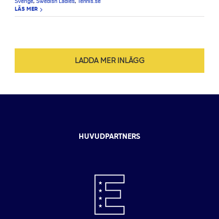
Sverige
,
Swedish Ladies
,
Tennis.se
LÄS MER
LADDA MER INLÄGG
HUVUDPARTNERS