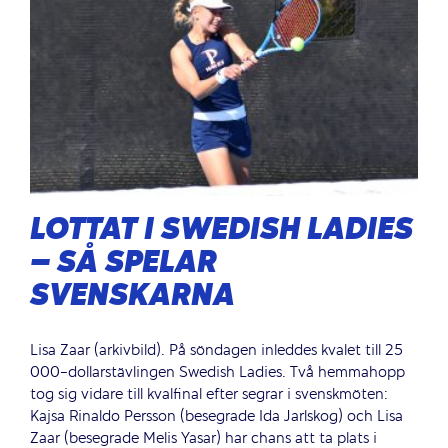
LOTTAT I SWEDISH LADIES
– SÅ SPELAR
SVENSKARNA
Lisa Zaar (arkivbild). På söndagen inleddes kvalet till 25
000-dollarstävlingen Swedish Ladies. Två hemmahopp
tog sig vidare till kvalfinal efter segrar i svenskmöten:
Kajsa Rinaldo Persson (besegrade Ida Jarlskog) och Lisa
Zaar (besegrade Melis Yasar) har chans att ta plats i