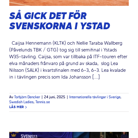
SÅ GICK DET FÖR
SVENSKORNA I YSTAD
Caijsa Hennemann (KLTK) och Nellie Taraba Wallberg
(Påvelunds TBK / GTG) tog sig till semifinal i Ystads
W35-tävling. Caijsa, som var tillbaka på ITF-touren efter
elva månaders frånvaro på grund av skada, slog Lea
Nilsson (SALK) i kvartsfinalen med 6-3, 6-3. Lea kvalade
in i tävlingen precis som Ida Johansson [...]
Av
Torbjörn Dencker
|
24 juni, 2025
|
Internationella tävlingar i Sverige
,
Swedish Ladies
,
Tennis.se
LÄS MER