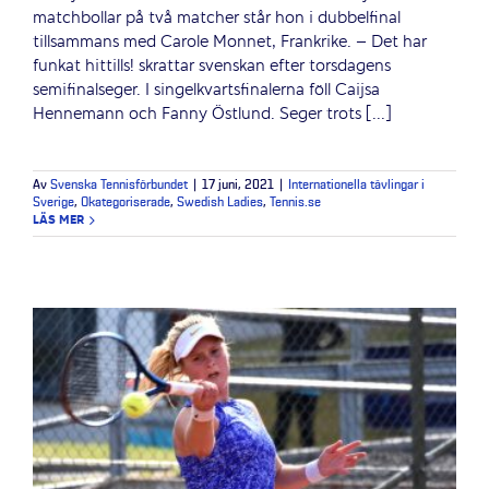
matchbollar på två matcher står hon i dubbelfinal
tillsammans med Carole Monnet, Frankrike. – Det har
funkat hittills! skrattar svenskan efter torsdagens
semifinalseger. I singelkvartsfinalerna föll Caijsa
Hennemann och Fanny Östlund. Seger trots [...]
Av
Svenska Tennisförbundet
|
17 juni, 2021
|
Internationella tävlingar i
Sverige
,
Okategoriserade
,
Swedish Ladies
,
Tennis.se
LÄS MER