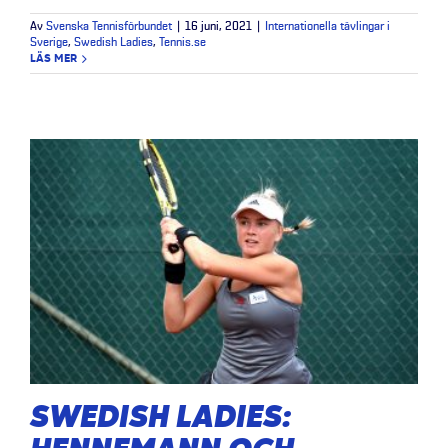
Av
Svenska Tennisförbundet
|
16 juni, 2021
|
Internationella tävlingar i
Sverige
,
Swedish Ladies
,
Tennis.se
LÄS MER
SWEDISH LADIES: