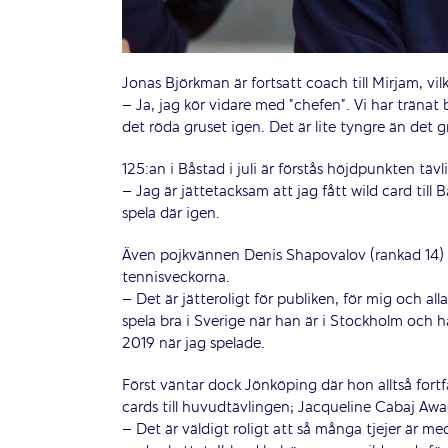
Jonas Björkman är fortsatt coach till Mirjam, vil
– Ja, jag kör vidare med ”chefen”. Vi har tränat 
det röda gruset igen. Det är lite tyngre än det 
125:an i Båstad i juli är förstås höjdpunkten täv
– Jag är jättetacksam att jag fått wild card till 
spela där igen.
Även pojkvännen Denis Shapovalov (rankad 14) är
tennisveckorna.
– Det är jätteroligt för publiken, för mig och al
spela bra i Sverige när han är i Stockholm och h
2019 när jag spelade.
Först väntar dock Jönköping där hon alltså fort
cards till huvudtävlingen; Jacqueline Cabaj Aw
– Det är väldigt roligt att så många tjejer är me