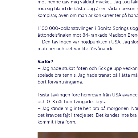
mot henne gav mig väldigt mycket. Jag tog fakt
röra sig bland de bästa. Jag är en sådan person 
kompisar, även om man är konkurrenter på ban
I 100 000-dollarstävlingen i Bonita Springs slo
åttondelsfinalen mot 84-rankade Madison Brengle
– Den tävlingen var höjdpunkten i USA. Jag slog 
matcher och det var lite förvånande.
Varför?
– Jag hade stukat foten och fick ge upp veckan 
spelade bra tennis. Jag hade tränat på i åtta må
bort förväntningarna.
I sista tävlingen före hemresan från USA avance
och 0-3 när hon tvingades bryta.
– Jag kände mig inte helt bra på morgonen. När
det krävdes fajt i tredje set. Det kändes inte br
kommit i bra form.