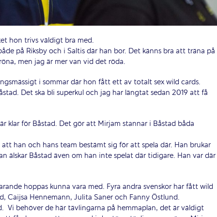
ket hon trivs väldigt bra med.
både på Riksby och i Saltis där han bor. Det känns bra att träna på
gröna, men jag är mer van vid det röda.
lingsmässigt i sommar där hon fått ett av totalt sex wild cards.
Båstad. Det ska bli superkul och jag har längtat sedan 2019 att få
 klar för Båstad. Det gör att Mirjam stannar i Båstad båda
la att han och hans team bestämt sig för att spela där. Han brukar
an älskar Båstad även om han inte spelat där tidigare. Han var där
farande hoppas kunna vara med. Fyra andra svenskor har fått wild
ad, Caijsa Hennemann, Julita Saner och Fanny Östlund.
d.
Vi behöver de här tävlingarna på hemmaplan, det är väldigt