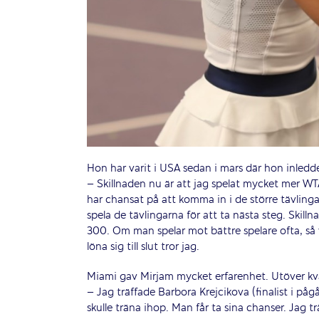
Hon har varit i USA sedan i mars där hon inledd
– Skillnaden nu är att jag spelat mycket mer WT
har chansat på att komma in i de större tävling
spela de tävlingarna för att ta nästa steg. Skill
300. Om man spelar mot bättre spelare ofta, så 
löna sig till slut tror jag.
Miami gav Mirjam mycket erfarenhet. Utöver kva
– Jag träffade Barbora Krejcikova (finalist i p
skulle träna ihop. Man får ta sina chanser. Jag t