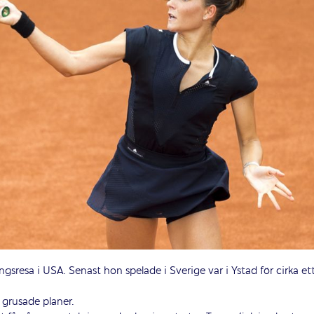
gsresa i USA. Senast hon spelade i Sverige var i Ystad för cirka et
 grusade planer.