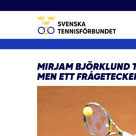
Fortsätt
till
innehållet
MIRJAM BJÖRKLUND 
MEN ETT FRÅGETECKE