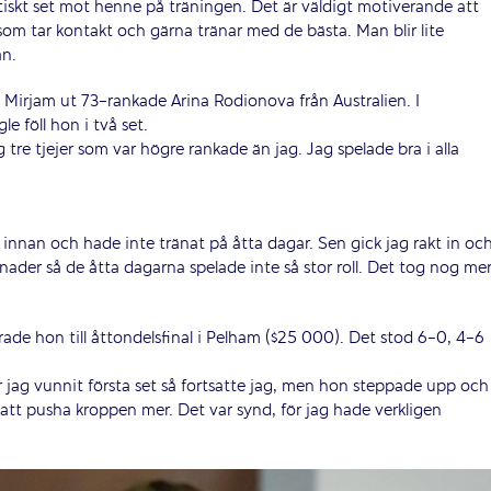
iskt set mot henne på träningen. Det är väldigt motiverande att
som tar kontakt och gärna tränar med de bästa. Man blir lite
an.
g Mirjam ut 73-rankade Arina Rodionova från Australien. I
 föll hon i två set.
tre tjejer som var högre rankade än jag. Jag spelade bra i alla
innan och hade inte tränat på åtta dagar. Sen gick jag rakt in oc
nader så de åtta dagarna spelade inte så stor roll. Det tog nog me
rade hon till åttondelsfinal i Pelham ($25 000). Det stod 6-0, 4-6
 jag vunnit första set så fortsatte jag, men hon steppade upp och
a att pusha kroppen mer. Det var synd, för jag hade verkligen