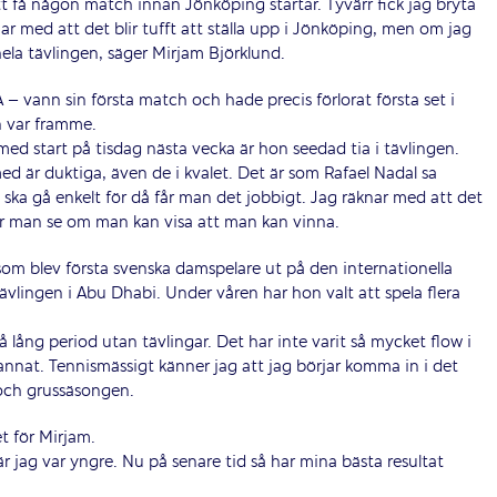
t få någon match innan Jönköping startar. Tyvärr fick jag bryta
ar med att det blir tufft att ställa upp i Jönköping, men om jag
 hela tävlingen, säger Mirjam Björklund.
 vann sin första match och hade precis förlorat första set i
n var framme.
ed start på tisdag nästa vecka är hon seedad tia i tävlingen.
 med är duktiga, även de i kvalet. Det är som Rafael Nadal sa
ska gå enkelt för då får man det jobbigt. Jag räknar med att det
 får man se om man kan visa att man kan vinna.
 som blev första svenska damspelare ut på den internationella
vlingen i Abu Dhabi. Under våren har hon valt att spela flera
å lång period utan tävlingar. Det har inte varit så mycket flow i
nnat. Tennismässigt känner jag att jag börjar komma in i det
 och grussäsongen.
t för Mirjam.
är jag var yngre. Nu på senare tid så har mina bästa resultat