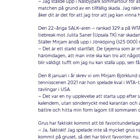
– Jag ställde upp i Näsbypark sommartour för at
matchen på grund av en tillfällig skada. Jag räkn
åker dit är det för att jag tror att jag kan vinna
Den 22-åriga SALK-aren – rankad 329:a på WTA –
tiebreak mot Julita Saner (Upsala TK) när skada
Ställer Mirjam ändå upp i Jönköping ($25 000) m
– Det är ett starkt startfält. De tjejerna som är
häromdagen, att man inte ska kan tro att något 
blir väldigt tufft om jag nu kan ställa upp, sen
Den 8 januari i år skrev vi om Mirjam Björklund
tennisscenen 2021 när hon spelade kval i WTA-tä
tävlingar i USA.
– Det var en ny upplevelse att starta upp efter s
kalendern, utan sönderryckt med karantän och a
bättre och hitta min form lagom till sommaren
Grus har faktiskt kommit att bli favoritunderlage
– Ja, faktiskt! Jag spelade inte så mycket grus n
kommit på gruset, så det har blivit favoriten nu.