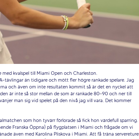
e med kvalspel till Miami Open och Charleston.
A-tävlingar än tidigare och mött fler högre rankade spelare. Jag
arna och även om inte resultaten kommit så är det en nyckel att
naden är inte så stor mellan de som är rankade 80-90 och ner till
vänjer man sig vid spelet på den nivå jag vill vara. Det kommer
lmatchen som hon tyvärr förlorade så fick hon värdefull sparring.
ågående Franska Öppna) på flygplatsen i Miami och frågade om vi
ränade även med Karolina Pliskova i Miami. Att få träna servereture