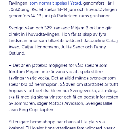
Tävlingen,
som normalt spelas i Ystad
, genomförs i år i
Jönköping. Kvalet spelas 13-14 juni och huvudtävlingen
genomförs 14-19 juni på Racketcentrums grusbanor.
Sverigetvåan och 329-rankade Mirjam Björklund går
direkt in i huvudtävlingen. Hon får sällskap av fyra
landsmaninnor som tilldelats wildcard: Jacqueline Cabaj
Awad, Caijsa Hennemann, Julita Saner och Fanny
Östlund.
– Det är en jättebra möjlighet för våra spelare som,
förutom Mirjam, inte är vana vid att spela större
tävlingar varje vecka. Det är alltid många svenskor som
spelar bra på hemmaplan. Så även om startfältet är tufft
hoppas vi att det ska bli en bra Sverigevecka, att många
ska få med sig sköna vinster och få en boost inför resten
av sommaren, säger Mattias Arvidsson, Sveriges Billie
Jean King Cup-kapten.
Ytterligare hemmahopp har chans att ta plats via
kvalspel. Till kvalet finns ytterligare fem wildcard, varav