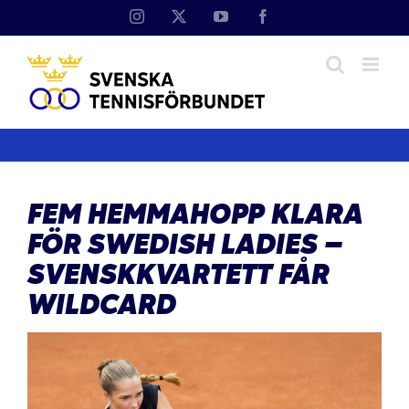
Fortsätt
Instagram
X
YouTube
Facebook
till
innehållet
FEM HEMMAHOPP KLARA
FÖR SWEDISH LADIES –
SVENSKKVARTETT FÅR
WILDCARD