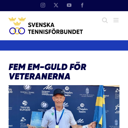
Fortsätt
Instagram
X
YouTube
Facebook
till
innehållet
FEM EM-GULD FÖR
VETERANERNA