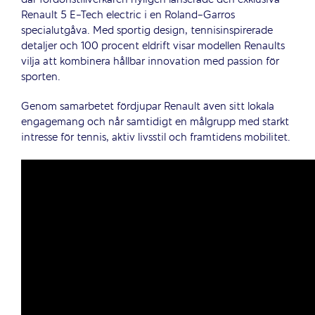
där fordonstillverkaren nyligen lanserade den exklusiva
Renault 5 E-Tech electric i en Roland-Garros
specialutgåva. Med sportig design, tennisinspirerade
detaljer och 100 procent eldrift visar modellen Renaults
vilja att kombinera hållbar innovation med passion för
sporten.
Genom samarbetet fördjupar Renault även sitt lokala
engagemang och når samtidigt en målgrupp med starkt
intresse för tennis, aktiv livsstil och framtidens mobilitet.