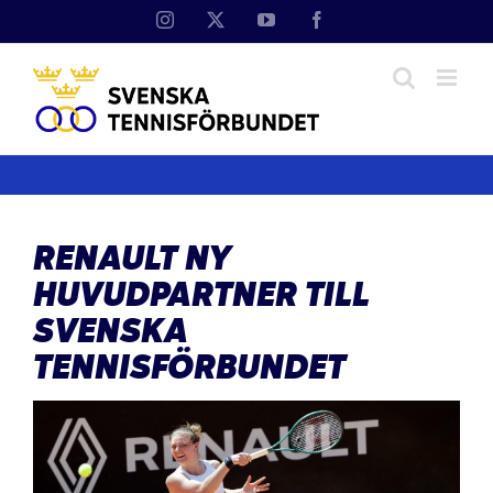
Fortsätt
Instagram
X
YouTube
Facebook
till
innehållet
RENAULT NY
HUVUDPARTNER TILL
SVENSKA
TENNISFÖRBUNDET