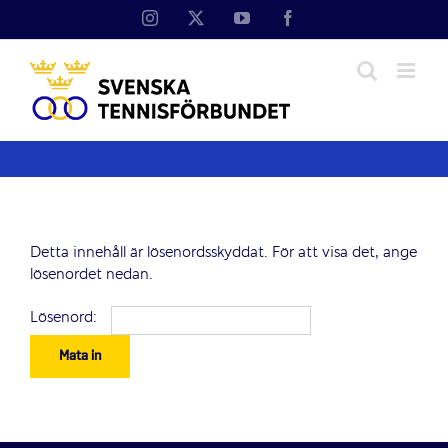
Fortsätt
Instagram
X
YouTube
Facebook
till
innehållet
Detta innehåll är lösenordsskyddat. För att visa det, ange
lösenordet nedan.
Lösenord: