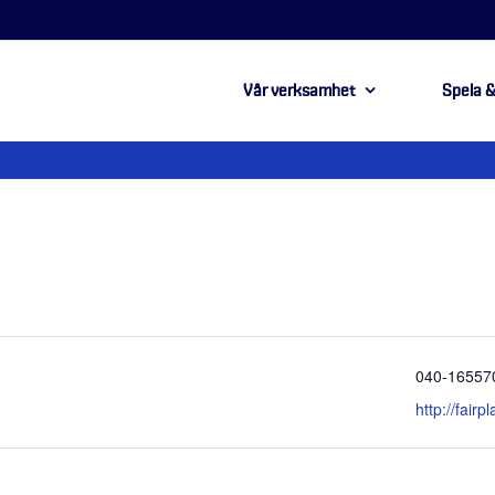
Vår verksamhet
Spela &
Telefonnu
040-16557
Website
http://fairp