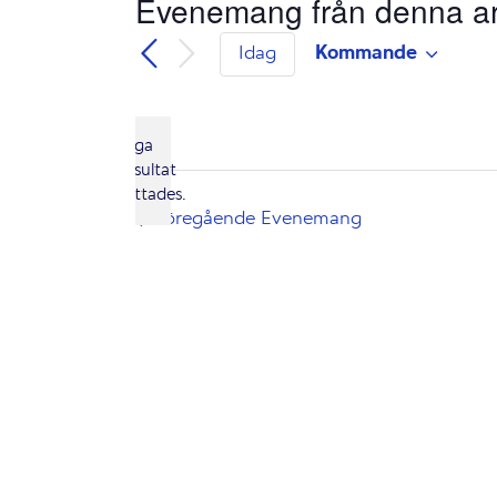
Evenemang från denna ar
Kommande
Idag
Välj
datum.
Inga
resultat
Notis
hittades.
Föregående
Evenemang