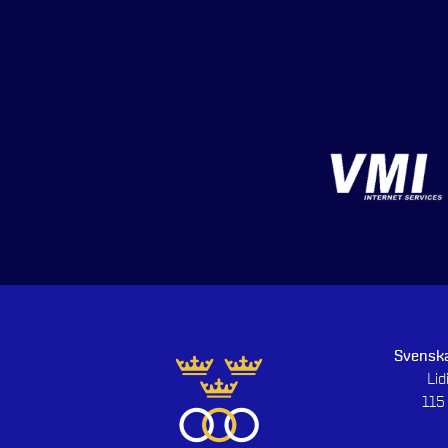
Svenska
Li
115