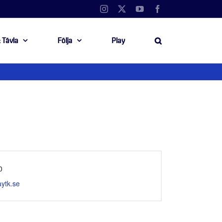
Instagram
X
YouTube
Facebook
 Tävla
Följa
Play
mmer
0
laytk.se