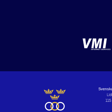
Svenska
Li
115