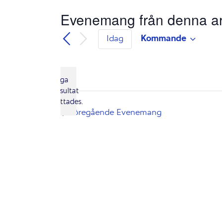
Evenemang från denna ar
Kommande
Idag
Välj
datum.
Inga
resultat
Notis
hittades.
Föregående
Evenemang