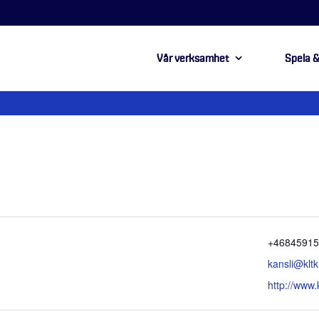
Vår verksamhet
Spela &
Telefonnu
+4684591
Email
kansli@kltk
Website
http://www.