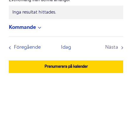
Inga resultat hittades.
Notis
Kommande
Välj
datum.
Evenemang
Föregående
Idag
Nästa
Evenem
Prenumerera på kalender