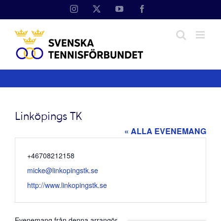
Fortsätt
Instagram
X
YouTube
Facebook
till
innehållet
Linköpings TK
« ALLA EVENEMANG
Telefonnummer
+46708212158
Email
micke@linkopingstk.se
Website
http://www.linkopingstk.se
Evenemang från denna arrangör