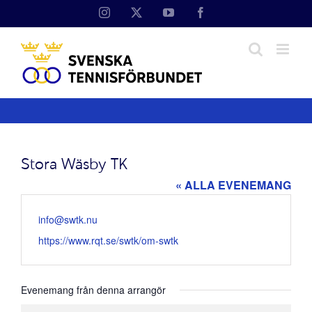
Fortsätt
Instagram
X
YouTube
Facebook
till
innehållet
Stora Wäsby TK
« ALLA EVENEMANG
Email
info@swtk.nu
Website
https://www.rqt.se/swtk/om-swtk
Evenemang från denna arrangör