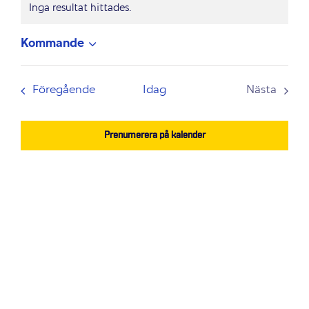
Inga resultat hittades.
Notis
Kommande
Välj
datum.
Evenemang
Föregående
Idag
Nästa
Evenem
Prenumerera på kalender