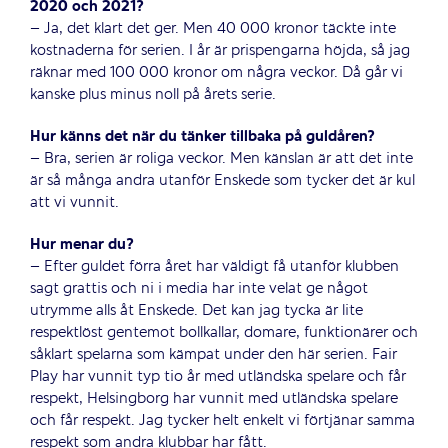
2020 och 2021?
– Ja, det klart det ger. Men 40 000 kronor täckte inte
kostnaderna för serien. I år är prispengarna höjda, så jag
räknar med 100 000 kronor om några veckor. Då går vi
kanske plus minus noll på årets serie.
Hur känns det när du tänker tillbaka på guldåren?
– Bra, serien är roliga veckor. Men känslan är att det inte
är så många andra utanför Enskede som tycker det är kul
att vi vunnit.
Hur menar du?
– Efter guldet förra året har väldigt få utanför klubben
sagt grattis och ni i media har inte velat ge något
utrymme alls åt Enskede. Det kan jag tycka är lite
respektlöst gentemot bollkallar, domare, funktionärer och
såklart spelarna som kämpat under den här serien. Fair
Play har vunnit typ tio år med utländska spelare och får
respekt, Helsingborg har vunnit med utländska spelare
och får respekt. Jag tycker helt enkelt vi förtjänar samma
respekt som andra klubbar har fått.