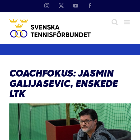
Fortsätt
Instagram
X
YouTube
Facebook
till
innehållet
COACHFOKUS: JASMIN
GALIJASEVIC, ENSKEDE
LTK