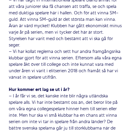
– Vi har tagit in internationella spelare bland annat för
att våra juniorer ska få chansen att träffa, se och spela
med duktiga spelare här i hallen. Och för att vinna SM-
guld. Att vinna SM-guld är det största man kan vinna.
Äran är värd mycket! Klubben har gått ekonomiskt minus
varje år på serien, men vi tycker det här är stort.
Styrelsen har varit med och bestämt att vi ska gå för
seger.
– Vi har kollat reglerna och sett hur andra framgångsrika
klubbar gjort för att vinna serien. Eftersom alla våra egna
spelare åkt över till college och inte kunnat vara med
under åren vi varit i elitserien 2018 och framåt så har vi
värvat in spelare utifrån.
Hur kommer ert lag se ut i år?
– I år får vi se, det kanske inte blir några utländska
spelare alls. Vi har inte bestämt oss än, det beror lite på
om våra egna collegespelare hinner hem till serien eller
inte. Men hur ska vi små klubbar ha en chans att vinna
serien om inte vi tar in spelare från andra länder? De
bättre svenska spelarna går ju till storklubbarna när de