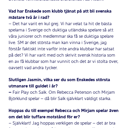
Vad har Enskede som klubb tjänat på att bli svenska
mästare två år i rad?
– Det har varit en kul grej. Vi har velat ta hit de bästa
spelarna i Sverige och duktiga utländska spelare så att
våra juniorer och medlemmar ska få se duktiga spelare
live. SM är det största man kan vinna i Sverige, jag
förstår faktiskt inte varför inte andra klubbar har satsat
på det? Vi har varit med och skrivit svensk historia som
en av få klubbar som har vunnit och det är vi stolta över,
oavsett vad andra tycker.
Slutligen Jasmin, vilka ser du som Enskedes största
utmanare till guldet i år?
–
Fair Play och Salk. Om Rebecca Peterson och Mirjam
Björklund spelar – då blir Salk självklart väldigt starka.
Hoppas du till exempel Rebecca och Mirjam spelar även
om det blir tuffare motstånd för er?
– Självklart! Jag hoppas verkligen de spelar – det är bra