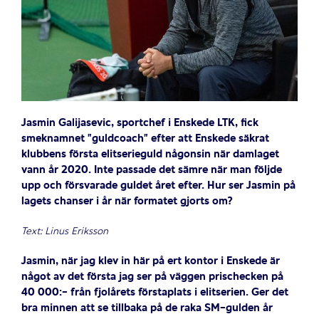
Jasmin Galijasevic, sportchef i Enskede LTK, fick
smeknamnet ”guldcoach” efter att Enskede säkrat
klubbens första elitserieguld någonsin när damlaget
vann år 2020. Inte passade det sämre när man följde
upp och försvarade guldet året efter. Hur ser Jasmin på
lagets chanser i år när formatet gjorts om?
Text: Linus Eriksson
Jasmin, när jag klev in här på ert kontor i Enskede är
något av det första jag ser på väggen prischecken på
40 000:- från fjolårets förstaplats i elitserien. Ger det
bra minnen att se tillbaka på de raka SM-gulden år