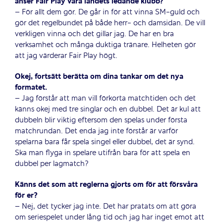
anser Fair Play vara landets ledande klubb?
– För allt dem gör. De går in för att vinna SM-guld och
gör det regelbundet på både herr- och damsidan. De vill
verkligen vinna och det gillar jag. De har en bra
verksamhet och många duktiga tränare. Helheten gör
att jag värderar Fair Play högt.
Okej, fortsätt berätta om dina tankar om det nya
formatet.
– Jag förstår att man vill förkorta matchtiden och det
känns okej med tre singlar och en dubbel. Det är kul att
dubbeln blir viktig eftersom den spelas under första
matchrundan. Det enda jag inte förstår är varför
spelarna bara får spela singel eller dubbel, det är synd.
Ska man flyga in spelare utifrån bara för att spela en
dubbel per lagmatch?
Känns det som att reglerna gjorts om för att försvåra
för er?
– Nej, det tycker jag inte. Det har pratats om att göra
om seriespelet under lång tid och jag har inget emot att