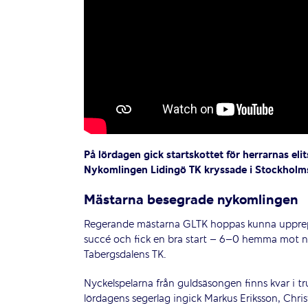
På lördagen gick startskottet för herrarnas el
Nykomlingen Lidingö TK kryssade i Stockhol
Mästarna besegrade nykomlingen
Regerande mästarna GLTK hoppas kunna upprepa
succé och fick en bra start – 6–0 hemma mot 
Tabergsdalens TK.
Nyckelspelarna från guldsäsongen finns kvar i tru
lördagens segerlag ingick Markus Eriksson, Chri