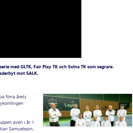
itserie med GLTK, Fair Play TK och Solna TK som segrare.
msderbyt mot SALK.
 förra årets
nykomlingen
ppen även i år. I
stian Samuelsson,