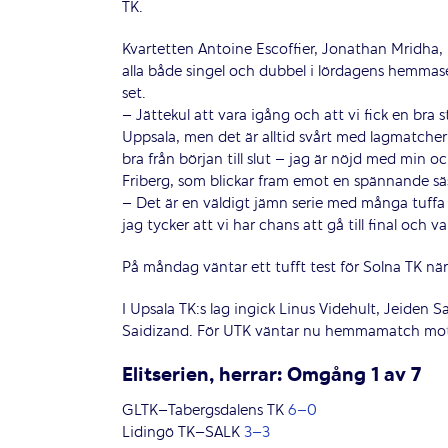
TK.
Kvartetten Antoine Escoffier, Jonathan Mridha, 
alla både singel och dubbel i lördagens hemmas
set.
– Jättekul att vara igång och att vi fick en bra 
Uppsala, men det är alltid svårt med lagmatcher 
bra från början till slut – jag är nöjd med min oc
Friberg, som blickar fram emot en spännande s
– Det är en väldigt jämn serie med många tuffa 
jag tycker att vi har chans att gå till final och 
På måndag väntar ett tufft test för Solna TK när
I Upsala TK:s lag ingick Linus Videhult, Jeiden
Saidizand. För UTK väntar nu hemmamatch mot
Elitserien, herrar: Omgång 1 av 7
GLTK–Tabergsdalens TK
6–0
Lidingö TK–SALK
3–3