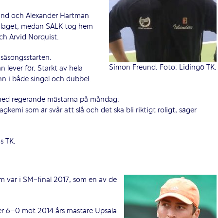
eund och Alexander Hartman
malaget, medan SALK tog hem
ch Arvid Norquist.
 säsongsstarten.
Simon Freund. Foto: Lidingö TK.
n lever för. Starkt av hela
n i både singel och dubbel.
med regerande mästarna på måndag:
agkemi som är svår att slå och det ska bli riktigt roligt, säger
s TK.
m var i SM-final 2017, som en av de
eger 6–0 mot 2014 års mästare Upsala