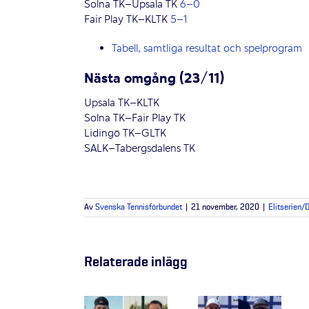
Solna TK–Upsala TK
6–0
Fair Play TK–KLTK
5–1
Tabell, samtliga resultat och spelprogram
Nästa omgång (23/11)
Upsala TK–KLTK
Solna TK–Fair Play TK
Lidingö TK–GLTK
SALK–Tabergsdalens TK
Av
Svenska Tennisförbundet
|
21 november, 2020
|
Elitserien/D
Relaterade inlägg