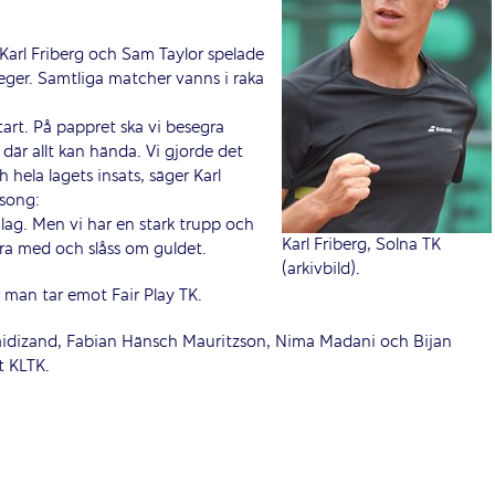
Karl Friberg och Sam Taylor spelade
eger. Samtliga matcher vanns i raka
start. På pappret ska vi besegra
där allt kan hända. Vi gjorde det
h hela lagets insats, säger Karl
äsong:
lag. Men vi har en stark trupp och
Karl Friberg, Solna TK
vara med och slåss om guldet.
(arkivbild).
 man tar emot Fair Play TK.
 Saidizand, Fabian Hänsch Mauritzson, Nima Madani och Bijan
 KLTK.