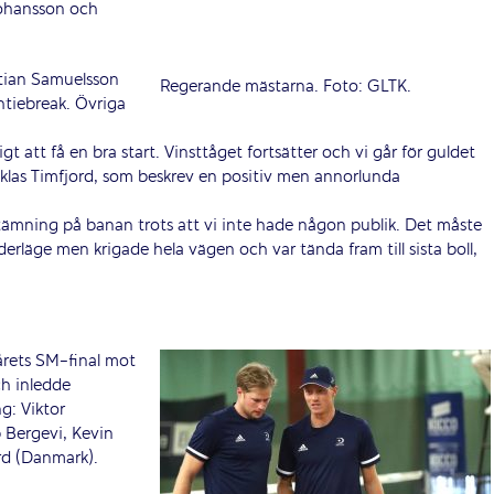
 Johansson och
stian Samuelsson
Regerande mästarna. Foto: GLTK.
htiebreak. Övriga
gt att få en bra start. Vinsttåget fortsätter och vi går för guldet
cklas Timfjord, som beskrev en positiv men annorlunda
tämning på banan trots att vi inte hade någon publik. Det måste
läge men krigade hela vägen och var tända fram till sista boll,
olårets SM-final mot
ch inledde
g: Viktor
 Bergevi, Kevin
rd (Danmark).