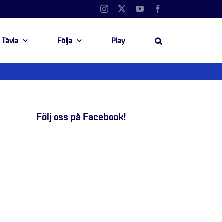
Instagram
X
YouTube
Facebook
 Tävla
Följa
Play
Följ oss på Facebook!