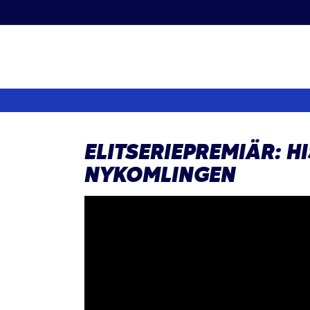
Fortsätt
till
innehållet
ELITSERIEPREMIÄR: H
NYKOMLINGEN