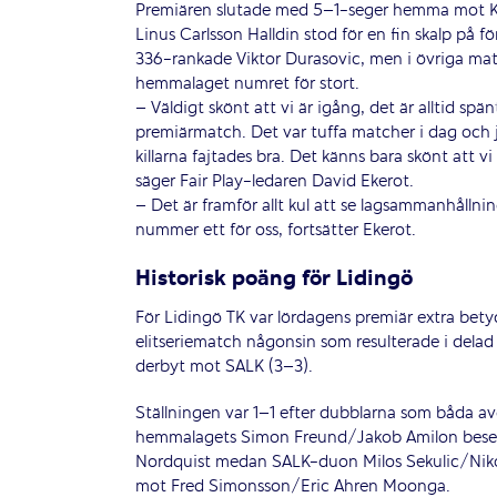
Premiären slutade med 5–1-seger hemma mot K
Linus Carlsson Halldin stod för en fin skalp på f
336-rankade Viktor Durasovic, men i övriga mat
hemmalaget numret för stort.
– Väldigt skönt att vi är igång, det är alltid spän
premiärmatch. Det var tuffa matcher i dag och j
killarna fajtades bra. Det känns bara skönt att vi 
säger Fair Play-ledaren David Ekerot.
– Det är framför allt kul att se lagsammanhållni
nummer ett för oss, fortsätter Ekerot.
Historisk poäng för Lidingö
För Lidingö TK var lördagens premiär extra betyd
elitseriematch någonsin som resulterade i del
derbyt mot SALK (3–3).
Ställningen var 1–1 efter dubblarna som båda av
hemmalagets Simon Freund/Jakob Amilon bese
Nordquist medan SALK-duon Milos Sekulic/Niko
mot Fred Simonsson/Eric Ahren Moonga.