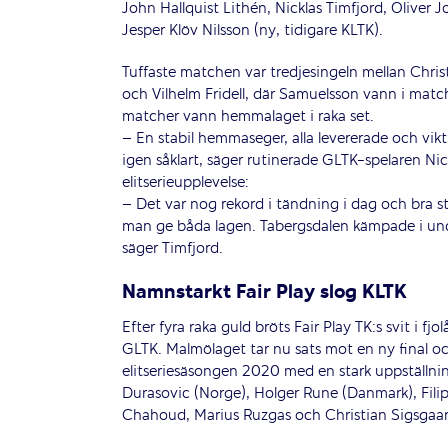
John Hallquist Lithén, Nicklas Timfjord, Oliver
Jesper Klöv Nilsson (ny, tidigare KLTK).
Tuffaste matchen var tredjesingeln mellan Chri
och Vilhelm Fridell, där Samuelsson vann i matc
matcher vann hemmalaget i raka set.
– En stabil hemmaseger, alla levererade och vikti
igen såklart, säger rutinerade GLTK-spelaren Ni
elitserieupplevelse:
– Det var nog rekord i tändning i dag och bra s
man ge båda lagen. Tabergsdalen kämpade i under
säger Timfjord.
Namnstarkt Fair Play slog KLTK
Efter fyra raka guld bröts Fair Play TK:s svit i fj
GLTK. Malmölaget tar nu sats mot en ny final o
elitseriesäsongen 2020 med en stark uppställnin
Durasovic (Norge), Holger Rune (Danmark), Filip
Chahoud, Marius Ruzgas och Christian Sigsgaa