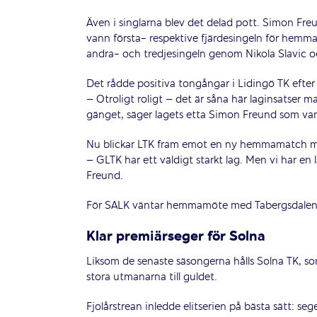
Även i singlarna blev det delad pott. Simon Fr
vann första- respektive fjärdesingeln för hem
andra- och tredjesingeln genom Nikola Slavic o
Det rådde positiva tongångar i Lidingö TK efter
– Otroligt roligt – det är såna här laginsatser ma
gänget, säger lagets etta Simon Freund som van
Nu blickar LTK fram emot en ny hemmamatch 
– GLTK har ett väldigt starkt lag. Men vi har en l
Freund.
För SALK väntar hemmamöte med Tabergsdalen
Klar premiärseger för Solna
Liksom de senaste säsongerna hålls Solna TK, so
stora utmanarna till guldet.
Fjolårstrean inledde elitserien på bästa sätt: s