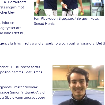
LTK. Bortalagets
örstasingeln mot
cher blev
Fair Play-duon Sigsgaard/Bergevi. Foto:
t inför en
Senad Honic.
ag tycker att
är inne i det nu,
ngen, alla trivs med varandra, spelar bra och pushar varandra. Det ä
elsefull – klubbens första
ad poäng hemma i det jämna
gjordes i matchtiebreak:
grade Simon Yitbarek/Arvid
la Slavic vann andradubbeln