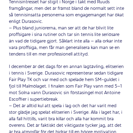
Tennisintresset har stigit i Norge i takt med Ruuds
framgångar, men det är främst bland de normalt sett inte
så tennisinsatta personerna som engagemanget har ökat
enligt Durasovic.
– Plus bland juniorerna, man ser att de har blivit lite
proffsigare i sina rutiner och tar sin tennis lite seriösare
än vad de tidigare gjort. Såklart inte alla – alla orkar inte
vara proffsiga, men får man generalisera kan man se en
tendens till en mer professionell attityd.
I december är det dags för en annan lagtävling, elitserien
i tennis i Sverige. Durasovic representerar sedan tidigare
Fair Play TK och var med och spelade hem SM-guldet i
fjol till Malmölaget. I finalen som Fair Play vann med 5–1
mot Solna vann Durasovic sin förstasingel mot Antoine
Escoffier i supertiebreak.
– Det är alltid kul att spela i lag och det har varit med
stor glädje jag spelat elitserien i Sverige. Alla i laget har, i
alla fall hittills, varit bra killar och alla har kommit bra
överens. Det är faktiskt det viktigaste tycker jag, att det
är bra atmosfär för det bidrar till en högre motivation