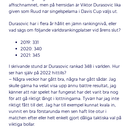
affischnamnet, men på herrsidan är Viktor Durasovic lika
given som Ruud när singelspelarna i Davis Cup väljs ut.
Durasovic har i flera år hållit en jämn rankingnivå, eller
vad sägs om följande världsrankingplatser vid årens slut?
2019: 331
2020: 340
2021: 345
I skrivande stund är Durasovic rankad 348 i världen. Hur
ser han själv på 2022 hittills?
– Några veckor har gått bra, några har gått sådär. Jag
skulle gärna ha velat visa upp ännu bättre resultat, jag
känner att när spelet har fungerat har det varit bra nog
för att gå riktigt långt i lottningarna. Tyvärr har jag inte
riktigt fått till det. Jag har till exempel kunnat kvala in,
vunnit en bra förstarunda men sen haft lite otur i
matchen efter eller helt enkelt gjort dåliga taktiska val på
viktiga bollar.