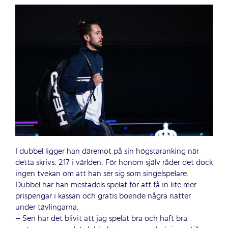
I dubbel ligger han däremot på sin högstaranking när
detta skrivs: 217 i världen. För honom själv råder det dock
ingen tvekan om att han ser sig som singelspelare.
Dubbel har han mestadels spelat för att få in lite mer
prispengar i kassan och gratis boende några nätter
under tävlingarna.
– Sen har det blivit att jag spelat bra och haft bra