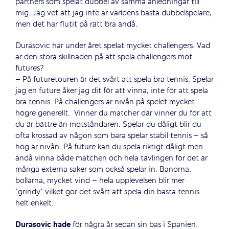
partners som spelat dubbel av samma anledningar till
mig. Jag vet att jag inte är världens bästa dubbelspelare,
men det har flutit på rätt bra ändå.
Durasovic har under året spelat mycket challengers. Vad
är den stora skillnaden på att spela challengers mot
futures?
– På futuretouren är det svårt att spela bra tennis. Spelar
jag en future åker jag dit för att vinna, inte för att spela
bra tennis. På challengers är nivån på spelet mycket
högre generellt. Vinner du matcher där vinner du för att
du är bättre än motståndaren. Spelar du dåligt blir du
ofta krossad av någon som bara spelar stabil tennis – så
hög är nivån. På future kan du spela riktigt dåligt men
ändå vinna både matchen och hela tävlingen för det är
många externa saker som också spelar in. Banorna,
bollarna, mycket vind – hela upplevelsen blir mer
”grindy” vilket gör det svårt att spela din bästa tennis
helt enkelt.
Durasovic hade
för några år sedan sin bas i Spanien.