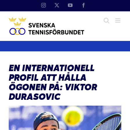
Fortsätt
Instagram
X
YouTube
Facebook
till
innehållet
EN INTERNATIONELL
PROFIL ATT HÅLLA
ÖGONEN PÅ: VIKTOR
DURASOVIC