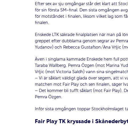
Efter sex av sju omgångar står det klart att Stoc
för sin första SM-final. Den sista omgången avgö
för motståndet i finalen, liksom vilket lag som 
finalen.
Enskede LTK säkrade finalplatsen när man på l
greppet efter dubblarna genom segrar av Pemra
Yudanov) och Rebecca Gustafson/Ana Vrljic (mo
Även i singlarna kammade Enskede hem full pott
Taraba Wallberg. Pemra Özgen (mot Marina Yuda
Vrljic (mot Victoria Saldh) vann sina singelmatch
– Vi är såklart väldigt glada över segern, att vi 
matchen mot Fair Play och sen finalen, säger Iv
– Det kommer bli tufft såklart (mot Fair Play). 
Pemra Özgen.
Inför sista omgången toppar Stockholmslaget ta
Fair Play TK kryssade i Skånederby