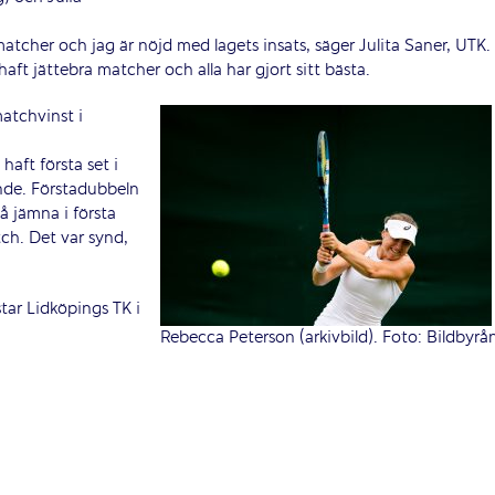
matcher och jag är nöjd med lagets insats, säger Julita Saner, UTK.
 haft jättebra matcher och alla har gjort sitt bästa.
atchvinst i
 haft första set i
ande. Förstadubbeln
så jämna i första
ch. Det var synd,
tar Lidköpings TK i
Rebecca Peterson (arkivbild). Foto: Bildbyrå