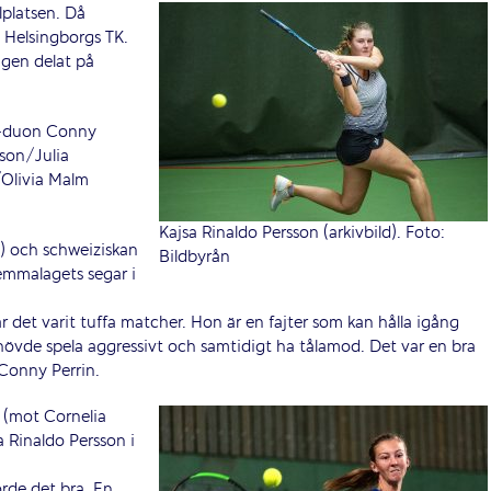
lplatsen. Då
 Helsingborgs TK.
agen delat på
y-duon Conny
son/Julia
Olivia Malm
Kajsa Rinaldo Persson (arkivbild). Foto:
) och schweiziskan
Bildbyrån
emmalagets segar i
r det varit tuffa matcher. Hon är en fajter som kan hålla igång
 behövde spela aggressivt och samtidigt ha tålamod. Det var en bra
 Conny Perrin.
 (mot Cornelia
 Rinaldo Persson i
orde det bra. En