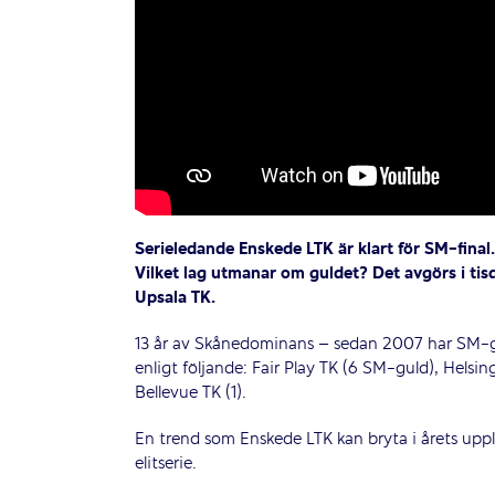
Serieledande Enskede LTK är klart för SM-final.
Vilket lag utmanar om guldet? Det avgörs i tis
Upsala TK.
13 år av Skånedominans – sedan 2007 har SM-g
enligt följande: Fair Play TK (6 SM-guld), Helsi
Bellevue TK (1).
En trend som Enskede LTK kan bryta i årets up
elitserie.