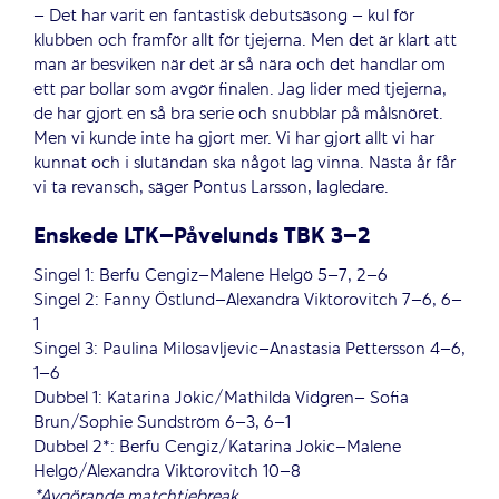
– Det har varit en fantastisk debutsäsong – kul för
klubben och framför allt för tjejerna. Men det är klart att
man är besviken när det är så nära och det handlar om
ett par bollar som avgör finalen. Jag lider med tjejerna,
de har gjort en så bra serie och snubblar på målsnöret.
Men vi kunde inte ha gjort mer. Vi har gjort allt vi har
kunnat och i slutändan ska något lag vinna. Nästa år får
vi ta revansch, säger Pontus Larsson, lagledare.
Enskede LTK–Påvelunds TBK 3–2
Singel 1: Berfu Cengiz–Malene Helgö 5–7, 2–6
Singel 2: Fanny Östlund–Alexandra Viktorovitch 7–6, 6–
1
Singel 3: Paulina Milosavljevic–Anastasia Pettersson 4–6,
1–6
Dubbel 1: Katarina Jokic/Mathilda Vidgren– Sofia
Brun/Sophie Sundström 6–3, 6–1
Dubbel 2*: Berfu Cengiz/Katarina Jokic–Malene
Helgö/Alexandra Viktorovitch 10–8
*Avgörande matchtiebreak