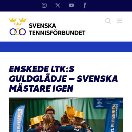
Fortsätt
Instagram
X
YouTube
Facebook
till
innehållet
ENSKEDE LTK:S
GULDGLÄDJE – SVENSKA
MÄSTARE IGEN