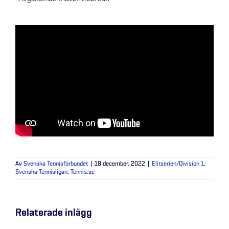
Av
Svenska Tennisförbundet
|
18 december, 2022
|
Elitserien/Division 1
,
Svenska Tennisligan
,
Tennis.se
Relaterade inlägg