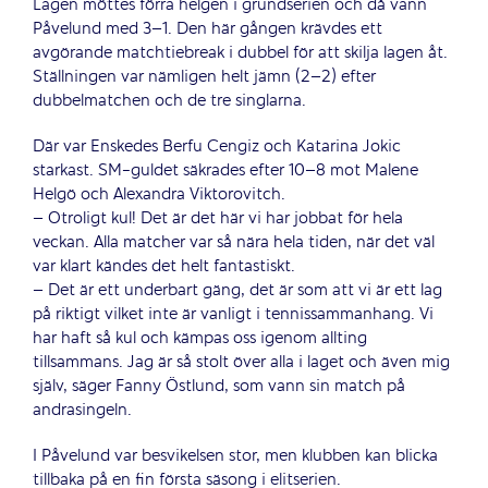
Lagen möttes förra helgen i grundserien och då vann
Påvelund med 3–1. Den här gången krävdes ett
avgörande matchtiebreak i dubbel för att skilja lagen åt.
Ställningen var nämligen helt jämn (2–2) efter
dubbelmatchen och de tre singlarna.
Där var Enskedes Berfu Cengiz och Katarina Jokic
starkast. SM-guldet säkrades efter 10–8 mot Malene
Helgö och Alexandra Viktorovitch.
– Otroligt kul! Det är det här vi har jobbat för hela
veckan. Alla matcher var så nära hela tiden, när det väl
var klart kändes det helt fantastiskt.
– Det är ett underbart gäng, det är som att vi är ett lag
på riktigt vilket inte är vanligt i tennissammanhang. Vi
har haft så kul och kämpas oss igenom allting
tillsammans. Jag är så stolt över alla i laget och även mig
själv, säger Fanny Östlund, som vann sin match på
andrasingeln.
I Påvelund var besvikelsen stor, men klubben kan blicka
tillbaka på en fin första säsong i elitserien.