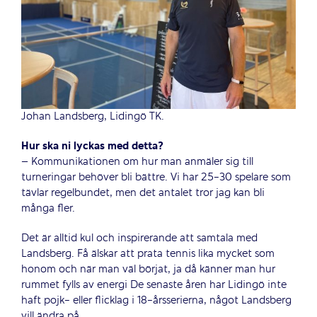
Johan Landsberg, Lidingö TK.
Hur ska ni lyckas med detta?
– Kommunikationen om hur man anmäler sig till
turneringar behöver bli bättre. Vi har 25-30 spelare som
tävlar regelbundet, men det antalet tror jag kan bli
många fler.
Det är alltid kul och inspirerande att samtala med
Landsberg. Få älskar att prata tennis lika mycket som
honom och när man väl börjat, ja då känner man hur
rummet fylls av energi De senaste åren har Lidingö inte
haft pojk- eller flicklag i 18-årsserierna, något Landsberg
vill ändra på.