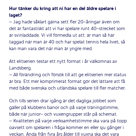
Hur tänker du kring att ni har en del äldre spelare i
laget?
– Jag hade såklart gärna sett fler 20-åringar även om
det är fantastiskt att vi har spelare runt 40-strecket som
är svinladdade. Vi vill förmedla ut att: är man så här
taggad när man är 40 och har spelat tennis hela livet, så
kan man vara det när man är yngre med.
Att elitserien testar ett nytt format i år välkomnas av
Landsberg.
– All förändring och försök till att ge elitserien mer status
är bra. Ett mer komprimerat format gör det lättare att få
med både svenska och utländska spelare till fler matcher.
Och tills serien drar igång är det dagliga jobbet som
gäller på klubbens banor och på varje träningstimme,
både när junior- och vuxengrupper står på schemat.
– Kvaliteten på varje verksamhetstimme ska vara på topp
oavsett om spelaren i fråga kommer en eller sju gånger i
veckan. Ända från fyra års ålder till vuxna ska det vara