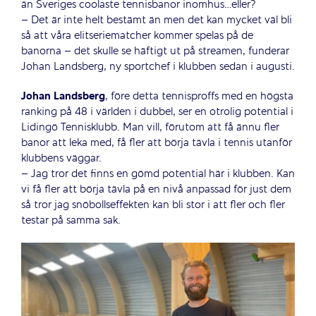
än Sveriges coolaste tennisbanor inomhus…eller?
– Det är inte helt bestämt än men det kan mycket väl bli
så att våra elitseriematcher kommer spelas på de
banorna – det skulle se häftigt ut på streamen, funderar
Johan Landsberg, ny sportchef i klubben sedan i augusti.
Johan Landsberg
, före detta tennisproffs med en högsta
ranking på 48 i världen i dubbel, ser en otrolig potential i
Lidingö Tennisklubb. Man vill, förutom att få ännu fler
banor att leka med, få fler att börja tävla i tennis utanför
klubbens väggar.
– Jag tror det finns en gömd potential här i klubben. Kan
vi få fler att börja tävla på en nivå anpassad för just dem
så tror jag snöbollseffekten kan bli stor i att fler och fler
testar på samma sak.