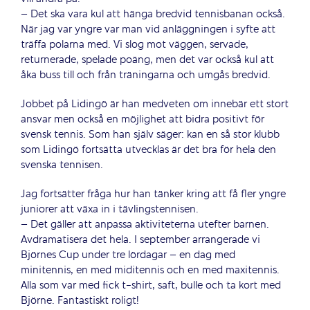
– Det ska vara kul att hänga bredvid tennisbanan också.
När jag var yngre var man vid anläggningen i syfte att
träffa polarna med. Vi slog mot väggen, servade,
returnerade, spelade poäng, men det var också kul att
åka buss till och från träningarna och umgås bredvid.
Jobbet på Lidingö är han medveten om innebär ett stort
ansvar men också en möjlighet att bidra positivt för
svensk tennis. Som han själv säger: kan en så stor klubb
som Lidingö fortsätta utvecklas är det bra för hela den
svenska tennisen.
Jag fortsätter fråga hur han tänker kring att få fler yngre
juniorer att växa in i tävlingstennisen.
– Det gäller att anpassa aktiviteterna utefter barnen.
Avdramatisera det hela. I september arrangerade vi
Björnes Cup under tre lördagar – en dag med
minitennis, en med miditennis och en med maxitennis.
Alla som var med fick t-shirt, saft, bulle och ta kort med
Björne. Fantastiskt roligt!