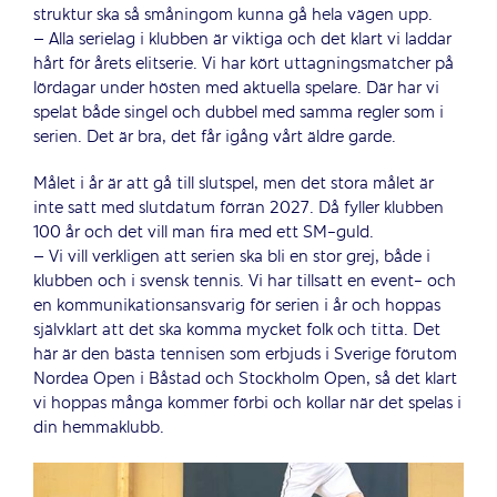
struktur ska så småningom kunna gå hela vägen upp.
– Alla serielag i klubben är viktiga och det klart vi laddar
hårt för årets elitserie. Vi har kört uttagningsmatcher på
lördagar under hösten med aktuella spelare. Där har vi
spelat både singel och dubbel med samma regler som i
serien. Det är bra, det får igång vårt äldre garde.
Målet i år är att gå till slutspel, men det stora målet är
inte satt med slutdatum förrän 2027. Då fyller klubben
100 år och det vill man fira med ett SM-guld.
– Vi vill verkligen att serien ska bli en stor grej, både i
klubben och i svensk tennis. Vi har tillsatt en event- och
en kommunikationsansvarig för serien i år och hoppas
självklart att det ska komma mycket folk och titta. Det
här är den bästa tennisen som erbjuds i Sverige förutom
Nordea Open i Båstad och Stockholm Open, så det klart
vi hoppas många kommer förbi och kollar när det spelas i
din hemmaklubb.