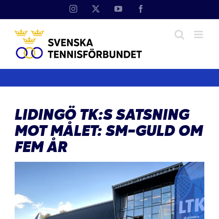
Fortsätt
Instagram
X
YouTube
Facebook
till
innehållet
LIDINGÖ TK:S SATSNING
MOT MÅLET: SM-GULD OM
FEM ÅR