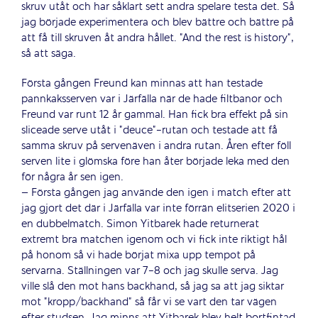
skruv utåt och har såklart sett andra spelare testa det. Så
jag började experimentera och blev bättre och bättre på
att få till skruven åt andra hållet. ”And the rest is history”,
så att säga.
Första gången Freund kan minnas att han testade
pannkaksserven var i Järfälla när de hade filtbanor och
Freund var runt 12 år gammal. Han fick bra effekt på sin
sliceade serve utåt i ”deuce”-rutan och testade att få
samma skruv på servenäven i andra rutan. Åren efter föll
serven lite i glömska före han åter började leka med den
för några år sen igen.
– Första gången jag använde den igen i match efter att
jag gjort det där i Järfälla var inte förrän elitserien 2020 i
en dubbelmatch. Simon Yitbarek hade returnerat
extremt bra matchen igenom och vi fick inte riktigt hål
på honom så vi hade börjat mixa upp tempot på
servarna. Ställningen var 7-8 och jag skulle serva. Jag
ville slå den mot hans backhand, så jag sa att jag siktar
mot ”kropp/backhand” så får vi se vart den tar vägen