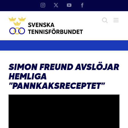
Fortsätt
Instagram
X
YouTube
Facebook
till
innehållet
SIMON FREUND AVSLÖJAR
HEMLIGA
”PANNKAKSRECEPTET”