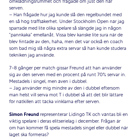
omklädningsrummet och frågade om just den här
serven.
– Han frågade hur jag kunde slå den regelbundet med
en så hög träffsäkerhet. Under Stockholm Open när jag
sparrade med lite olika spelare så slängde jag in någon
”pannkaka” emellanåt. Vissa blev kanske lite sura när de
blev fintade av den, haha, men det var också en coach
som bad mig slå några extra servar så han kunde studera
tekniken jag använde.
7-8 gånger per match gissar Freund att han använder
sig av den serven med en procent på runt 70% servar in.
Mestadels i singel, men även i dubbel.
– Jag använder mig mindre av den i dubbel eftersom
man helst vill serva mot T i dubbel så att det blir lättare
för nätkillen att täcka vinklarna efter serven.
Simon Freund
representerar Lidingö TK och väntas bli en
viktig spelare i deras elitserielag i december. Frågan är
om han kommer få spela mestadels singel eller dubbel när
laget ska formeras?