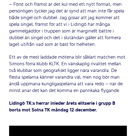
– Först och främst är det kul med ett nytt format, men
personligen tycker jag det är synd att man inte får spela
både singel och dubbel. Jag gissar att jag kommer att
spela singel, främst för att vi i Lidingö har många
gammelgäddor i truppen som är marginellt bättre i
dubbel än singel och det i slutändan gäller att formera
laget utifrån vad som är bäst för helheten.
Ett av de mest laddade mötena blir såklart matchen mot
Simons förra klubb KLTK. En vänskaplig rivalitet mellan
två klubbar som geografiskt ligger nära varandra. De
flesta spelarna känner varandra väl, men nog bör man
ändå uppmana kungligaspelarna att vara redo – när de
minst anar det kan det komma en pannkaka flygande.
Lidingö TK:s herrar inleder årets elitserie i grupp B
borta mot Solna TK måndag 12 december.