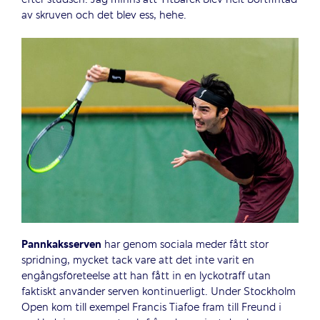
efter studsen. Jag minns att Yitbarek blev helt bortfintad
av skruven och det blev ess, hehe.
Pannkaksserven
har genom sociala meder fått stor
spridning, mycket tack vare att det inte varit en
engångsföreteelse att han fått in en lyckoträff utan
faktiskt använder serven kontinuerligt. Under Stockholm
Open kom till exempel Francis Tiafoe fram till Freund i