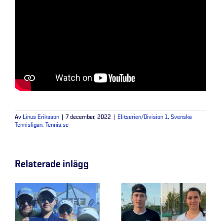
Av
Linus Eriksson
|
7 december, 2022
|
Elitserien/Division 1
,
Svenska
Tennisligan
,
Tennis.se
Relaterade inlägg