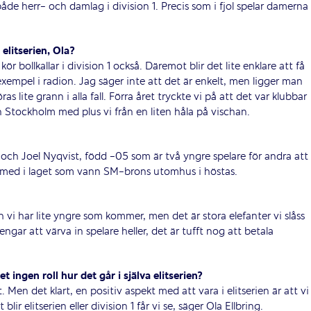
både herr- och damlag i division 1. Precis som i fjol spelar damerna 
i elitserien, Ola?
r bollkallar i division 1 också. Däremot blir det lite enklare att få
exempel i radion. Jag säger inte att det är enkelt, men ligger man
as lite grann i alla fall. Förra året tryckte vi på att det var klubbar
 Stockholm med plus vi från en liten håla på vischan.
7 och Joel Nyqvist, född -05 som är två yngre spelare för andra att
ar med i laget som vann SM-brons utomhus i höstas.
vi har lite yngre som kommer, men det är stora elefanter vi slåss
engar att värva in spelare heller, det är tufft nog att betala
t ingen roll hur det går i själva elitserien?
ut. Men det klart, en positiv aspekt med att vara i elitserien är att vi
ir elitserien eller division 1 får vi se, säger Ola Ellbring.