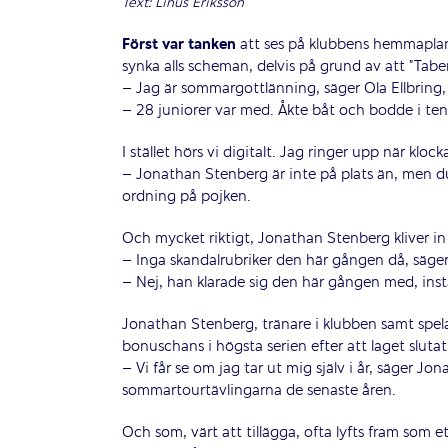
Text: Linus Eriksson
Först var tanken
att ses på klubbens hemmaplan 
synka alls scheman, delvis på grund av att ”Tab
– Jag är sommargottlänning, säger Ola Ellbring, T
– 28 juniorer var med. Åkte båt och bodde i tenn
I stället hörs vi digitalt. Jag ringer upp när kl
– Jonathan Stenberg är inte på plats än, men d
ordning på pojken.
Och mycket riktigt, Jonathan Stenberg kliver in 
– Inga skandalrubriker den här gången då, säger
– Nej, han klarade sig den här gången med, ins
Jonathan Stenberg, tränare i klubben samt spelan
bonuschans i högsta serien efter att laget slutat 
– Vi får se om jag tar ut mig själv i år, säger 
sommartourtävlingarna de senaste åren.
Och som, värt att tillägga, ofta lyfts fram som e