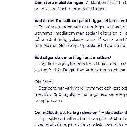
Den stora målsättningen
för klubben är att ha 
år i division 1 och herrarna i elitserien.
Vad är det för skillnad på att ligga i ettan eller 
– För våra arrangemang är det ingen skillnad, vi kö
utrymme i media om man spelar i elitserien, till 
på och är ihärdig lyckas vi oftast få synas och hör
från Malmö, Göteborg, Uppsala och fyra lag från
Vad säger du om ert lag i år, Jonathan?
– Jag skulle vilja lyfta fram Edin Hibic, född -0
se upp för i år. De går framåt hela tiden och v
Ola fyller i:
– Stenberg har varit nere i gymmet och kört och 
med så vi är ödmjuka. Vi har inga resurser eller p
energipriserna.
Om målet är att ha lag i division 1 – då spelar de
– Jojo, självklart vill vi att det ska gå bra! Absol
klarar målsättningen nästa år också – sen om det bl