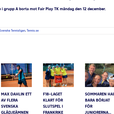
rie i grupp A borta mot Fair Play TK måndag den 12 december.
Svenska Tennisligan
,
Tennis.se
MAX DAHLIN ETT
F18-LAGET
SOMMAREN HA
AV FLERA
KLART FÖR
BARA BÖRJAT
SVENSKA
SLUTSPEL I
FÖR
GLÄDJEÄMNEN
FRANKRIKE
JUNIORERNA…