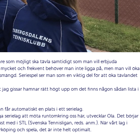
lare som möjligt ska tävla samtidigt som man vill erbjuda
r mycket och frekvent behöver man inte ligga på, men man vill öka
smängd. Seriespel ser man som en viktig del för att öka tävlandet
lket jag gissar hamnar rätt högt upp om det finns någon sådan lista i
 får automatiskt en plats i ett serielag.
ga serielag att möta runtomkring oss här, utvecklar Ola. Det börjar
äst med i STL (Svenska Tennisligan, reds. anm.). När vårt lag i
köping och spela, det är inte helt optimalt.