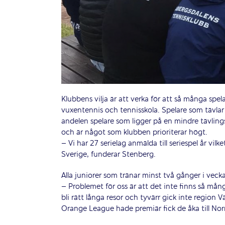
Klubbens vilja är att verka för att så många spe
vuxentennis och tennisskola. Spelare som tävla
andelen spelare som ligger på en mindre tävling
och är något som klubben prioriterar högt.
– Vi har 27 serielag anmälda till seriespel år vi
Sverige, funderar Stenberg.
Alla juniorer som tränar minst två gånger i veckan
– Problemet för oss är att det inte finns så mån
bli rätt långa resor och tyvärr gick inte region V
Orange League hade premiär fick de åka till Norr