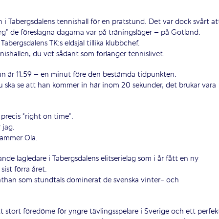
i Tabergsdalens tennishall för en pratstund. Det var dock svårt at
erg” de föreslagna dagarna var på träningsläger – på Gotland.
abergsdalens TK:s eldsjäl tillika klubbchef.
ishallen, du vet sådant som förlänger tennislivet.
ockan är 11.59 – en minut före den bestämda tidpunkten.
u ska se att han kommer in här inom 20 sekunder, det brukar vara
precis ”right on time”.
 jag.
tämmer Ola.
de lagledare i Tabergsdalens elitserielag som i år fått en ny
sist förra året.
Jonathan som stundtals dominerat de svenska vinter- och
tt stort föredöme för yngre tävlingsspelare i Sverige och ett perfek