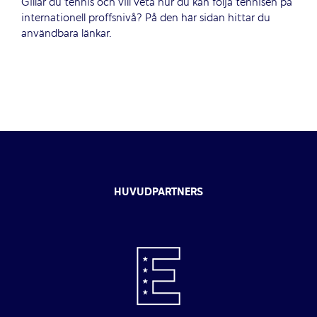
Gillar du tennis och vill veta hur du kan följa tennisen på
internationell proffsnivå? På den här sidan hittar du
användbara länkar.
HUVUDPARTNERS