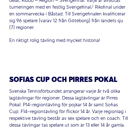
delar, Klubb – Region – Sverigefinal. Varje år avslutas
turneringen med en festlig Sverigefinal/ Riksfinal under
en sommarvecka i Båstad. Till Sverigefinalen kvalificerar
sig 96 spelare (varav 12 från Göteborg) från landets sju
(7) regioner.
En riktigt rolig tävling med mycket historia!
SOFIAS CUP OCH PIRRES POKAL
Svenska Tennisförbundet arrangerar varje år två olika
lagtävlingar för regioner. Dessa lagtävlingar är Pirres
Pokal: P14-regiontävling för pojkar 14 år samt Sofias
Cup: F14-regiontävling för flickor 14 år. Varje regionlag i
respektive tävling består av sex spelare och en coach. Till
dessa tävlingar tas spelare ut som är 13 eller 14 år gamla.