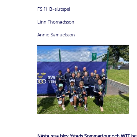
FS 11 B-slutspel
Linn Thornadsson
Annie Samuelsson
Nästa resa blev Ystads Sommartour och WTT her