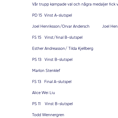
Vår trupp kämpade väl och några medaljer fick 
PD 15 Vinst A-slutspel PS 15 S
Joel Henriksson/Orvar Andersch Joel Henr
FS 15 Vinst/final B-slutspel
Esther Andreasson/ Tilda Kjellberg
PS 13 Vinst B-slutspel
Marlon Stenklef
FS 13 Final A-slutspel
Alice Wei Liu
PS 11 Vinst B-slutspel
Todd Wennergren