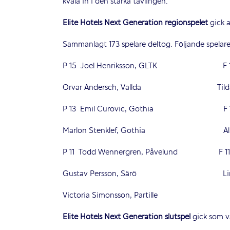
kvala in i den starka tävlingen.
Elite Hotels Next Generation regionspelet
gick a
Sammanlagt 173 spelare deltog. Följande spelare l
P 15 Joel Henriksson, GLTK F 15 Est
Orvar Andersch, Vallda Tilda Kjel
P 13 Emil Curovic, Gothia F 13 Tuv
Marlon Stenklef, Gothia Alice We
P 11 Todd Wennergren, Påvelund F 11 An
Gustav Persson, Särö Linn Tho
Victoria Simonsson, Partille
Elite Hotels Next Generation slutspel
gick som va