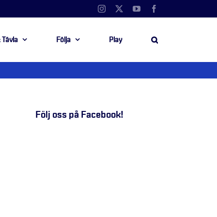
Instagram
X
YouTube
Facebook
 Tävla
Följa
Play
Följ oss på Facebook!