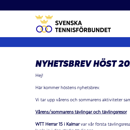
Fortsätt
till
innehållet
NYHETSBREV HÖST 2
Hej!
Här kommer höstens nyhetsbrev.
Vi tar upp vårens och sommarens aktiviteter sa
Vårens/sommarens tävlingar och tävlingsresor
WTT Herrar 15 i Kalmar
var vår första tävlingsres