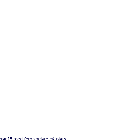
rar 15
med fem spelare på plats.