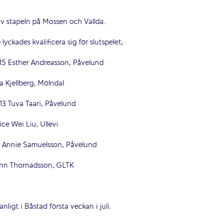
v stapeln på Mossen och Vallda.
yckades kvalificera sig för slutspelet;
her Andreasson, Påvelund
lberg, Mölndal
a Taari, Påvelund
i Liu, Ullevi
nie Samuelsson, Påvelund
rnadsson, GLTK
nligt i Båstad första veckan i juli.