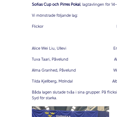
Sofias Cup och Pirres Pokal
, lagtävlingen för 14
Vi mönstrade följande lag:
Flickor Pojk
Alice Wei Liu, Ullevi Emil Cur
Tuva Taari, Påvelund Alfred 
Alma Granhed, Påvelund Walter M
Tilda Kjellberg, Mölndal Albert W
Båda lagen slutade tvåa i sina grupper. På flic
Syd för starka.