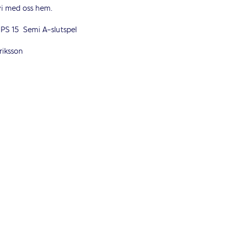
vi med oss hem.
emi A-slutspel
iksson