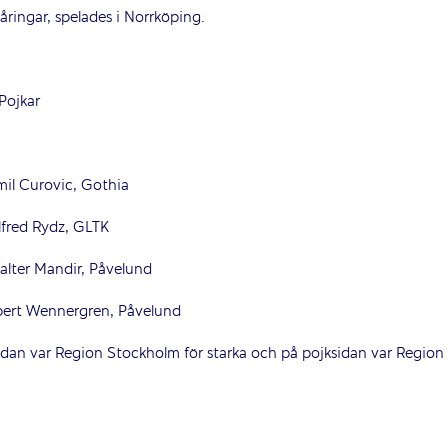
-åringar, spelades i Norrköping.
ar
ovic, Gothia
Rydz, GLTK
andir, Påvelund
ennergren, Påvelund
ksidan var Region Stockholm för starka och på pojksidan var Region