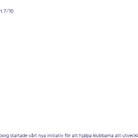
HUVUDPARTNERS
rt 7/10.
NATIONELLA PARTNERS
rg startade vårt nya initiativ för att hjälpa klubbarna att utveckl