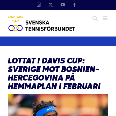
Fortsätt
Instagram
X
YouTube
Facebook
till
innehållet
LOTTAT I DAVIS CUP:
SVERIGE MOT BOSNIEN-
HERCEGOVINA PÅ
HEMMAPLAN I FEBRUARI