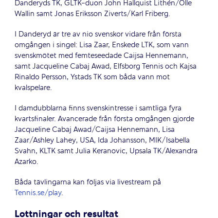
Danderyds TK, GLTK-duon John Hallquist Lithén/Olle
Wallin samt Jonas Eriksson Ziverts/Karl Friberg.
I Danderyd är tre av nio svenskor vidare från första
omgången i singel: Lisa Zaar, Enskede LTK, som vann
svenskmötet med femteseedade Caijsa Hennemann,
samt Jacqueline Cabaj Awad, Elfsborg Tennis och Kajsa
Rinaldo Persson, Ystads TK som båda vann mot
kvalspelare.
I damdubblarna finns svenskintresse i samtliga fyra
kvartsfinaler. Avancerade från första omgången gjorde
Jacqueline Cabaj Awad/Caijsa Hennemann, Lisa
Zaar/Ashley Lahey, USA, Ida Johansson, MIK/Isabella
Svahn, KLTK samt Julia Keranovic, Upsala TK/Alexandra
Azarko.
Båda tävlingarna kan följas via livestream på
Tennis.se/play
.
Lottningar och resultat