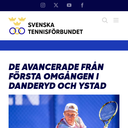
Fortsätt
Instagram
X
YouTube
Facebook
till
innehållet
DE AVANCERADE FRÅN
FÖRSTA OMGÅNGEN I
DANDERYD OCH YSTAD