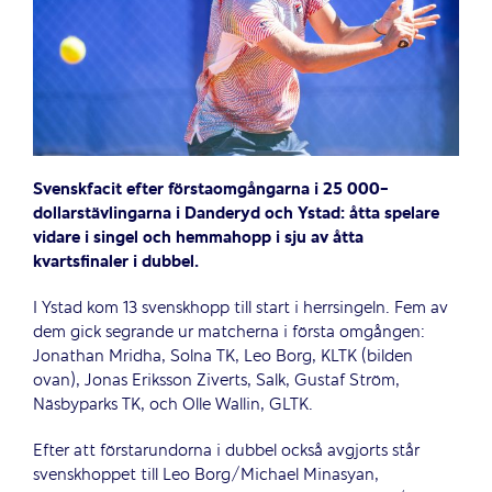
Svenskfacit efter förstaomgångarna i 25 000-
dollarstävlingarna i Danderyd och Ystad: åtta spelare
vidare i singel och hemmahopp i sju av åtta
kvartsfinaler i dubbel.
I Ystad kom 13 svenskhopp till start i herrsingeln. Fem av
dem gick segrande ur matcherna i första omgången:
Jonathan Mridha, Solna TK, Leo Borg, KLTK (bilden
ovan), Jonas Eriksson Ziverts, Salk, Gustaf Ström,
Näsbyparks TK, och Olle Wallin, GLTK.
Efter att förstarundorna i dubbel också avgjorts står
svenskhoppet till Leo Borg/Michael Minasyan,