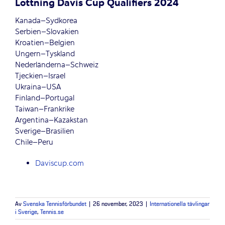
Lottning Davis Cup Qualifiers 2024
Kanada–Sydkorea
Serbien–Slovakien
Kroatien–Belgien
Ungern–Tyskland
Nederländerna–Schweiz
Tjeckien–Israel
Ukraina–USA
Finland–Portugal
Taiwan–Frankrike
Argentina–Kazakstan
Sverige–Brasilien
Chile–Peru
Daviscup.com
Av
Svenska Tennisförbundet
|
26 november, 2023
|
Internationella tävlingar
i Sverige
,
Tennis.se