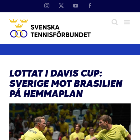
Fortsätt
Instagram
X
YouTube
Facebook
till
innehållet
LOTTAT I DAVIS CUP:
SVERIGE MOT BRASILIEN
PÅ HEMMAPLAN