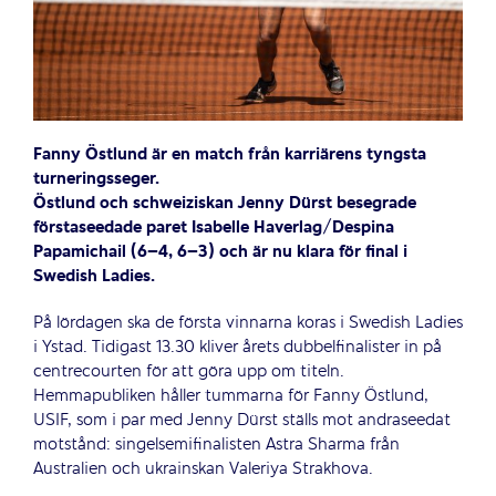
Fanny Östlund är en match från karriärens tyngsta
turneringsseger.
Östlund och schweiziskan Jenny Dürst besegrade
förstaseedade paret Isabelle Haverlag/Despina
Papamichail (6–4, 6–3) och är nu klara för final i
Swedish Ladies.
På lördagen ska de första vinnarna koras i Swedish Ladies
i Ystad. Tidigast 13.30 kliver årets dubbelfinalister in på
centrecourten för att göra upp om titeln.
Hemmapubliken håller tummarna för Fanny Östlund,
USIF, som i par med Jenny Dürst ställs mot andraseedat
motstånd: singelsemifinalisten Astra Sharma från
Australien och ukrainskan Valeriya Strakhova.