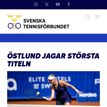
Fortsätt
Instagram
X
YouTube
Facebook
till
innehållet
ÖSTLUND JAGAR STÖRSTA
TITELN