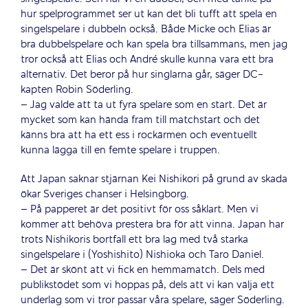
hur spelprogrammet ser ut kan det bli tufft att spela en
singelspelare i dubbeln också. Både Micke och Elias är
bra dubbelspelare och kan spela bra tillsammans, men jag
tror också att Elias och André skulle kunna vara ett bra
alternativ. Det beror på hur singlarna går, säger DC-
kapten Robin Söderling.
– Jag valde att ta ut fyra spelare som en start. Det är
mycket som kan hända fram till matchstart och det
känns bra att ha ett ess i rockärmen och eventuellt
kunna lägga till en femte spelare i truppen.
Att Japan saknar stjärnan Kei Nishikori på grund av skada
ökar Sveriges chanser i Helsingborg.
– På papperet är det positivt för oss såklart. Men vi
kommer att behöva prestera bra för att vinna. Japan har
trots Nishikoris bortfall ett bra lag med två starka
singelspelare i (Yoshishito) Nishioka och Taro Daniel.
– Det är skönt att vi fick en hemmamatch. Dels med
publikstödet som vi hoppas på, dels att vi kan välja ett
underlag som vi tror passar våra spelare, säger Söderling.