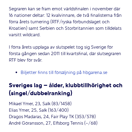
Segraren kan se fram emot världsfinalen i november där
16 nationer deltar: 12 kvalvinnare, de två finalisterna från
förra årets turnering (RTF/ryska förbundslaget och
Kroatien) samt Serbien och Storbritannien som tilldelats
varsitt wildcard.
I förra årets upplaga av slutspelet tog sig Sverige för
första gången sedan 2011 till kvartsfinal, där slutsegraren
RTF blev för svår.
Biljetter finns till försäljning på hbgarena.se
Sveriges lag – ålder, klubbtillhörighet och
(singel/dubbelranking)
Mikael Ymer, 23, Salk (83/1458)
Elias Ymer, 25, Salk (163/400)
Dragos Madaras, 24, Fair Play TK (353/578)
André Göransson, 27, Elfsborg Tennis (-/68)