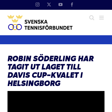
Fortsätt
Instagram
X
YouTube
Facebook
till
innehållet
ROBIN SÖDERLING HAR
TAGIT UT LAGET TILL
DAVIS CUP-KVALET I
HELSINGBORG