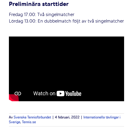
Preliminära starttider
Fredag 17.00: Två singelmatcher
Lördag 13.00: En dubbelmatch följt av två singelmatcher
Av
Svenska Tennisförbundet
|
4 februari, 2022
|
Internationella tävlingar i
Sverige
,
Tennis.se