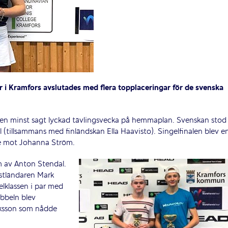
or i Kramfors avslutades med flera topplaceringar för de svenska
på en minst sagt lyckad tävlingsvecka på hemmaplan. Svenskan stod
 (tillsammans med finländskan Ella Haavisto). Singelfinalen blev e
de mot Johanna Ström.
m av Anton Stendal.
stländaren Mark
elklassen i par med
ubbeln blev
iksson som nådde