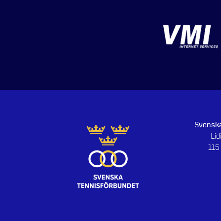
Svenska
Li
115