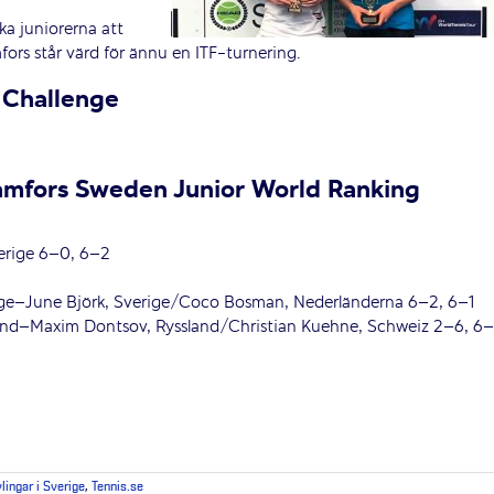
ka juniorerna att
ors står värd för ännu en ITF-turnering.
 Challenge
Kramfors Sweden Junior World Ranking
erige 6–0, 6–2
erige–June Björk, Sverige/Coco Bosman, Nederländerna 6–2, 6–1
stland–Maxim Dontsov, Ryssland/Christian Kuehne, Schweiz 2–6, 6–
vlingar i Sverige
,
Tennis.se