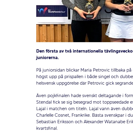
Den första av två internationella tävlingsveck
juniorerna.
På juniorsidan blickar Maria Petrovic tillbaka 
högst upp på prispallen i både singel och dubbel
helsvensk uppgörelse där Petrovic gick segran
Även pojkfinalen hade svenskt deltagande i for
Stendal fick se sig besegrad mot toppseedade e
Lajal i matchen om titeln. Lajal vann även dubb
Charlelle Cosnet, Frankrike. Bästa svenskpar i d
Sebastian Eriksson och Alexander Watanabe Er
kvartsfinal.