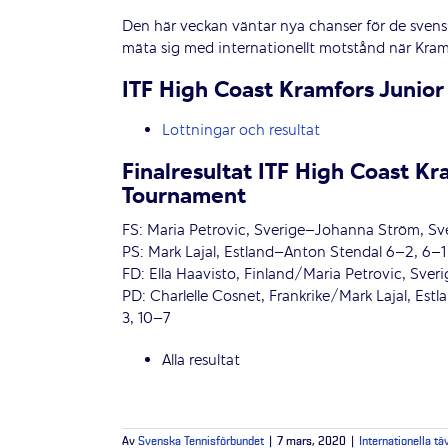
Den här veckan väntar nya chanser för de svens
mäta sig med internationellt motstånd när Kramf
ITF High Coast Kramfors Junior
Lottningar och resultat
Finalresultat ITF High Coast 
Tournament
FS: Maria Petrovic, Sverige–Johanna Ström, Sv
PS: Mark Lajal, Estland–Anton Stendal 6–2, 6–1
FD: Ella Haavisto, Finland/Maria Petrovic, Sv
PD: Charlelle Cosnet, Frankrike/Mark Lajal, E
3, 10–7
Alla resultat
Av
Svenska Tennisförbundet
|
7 mars, 2020
|
Internationella tä