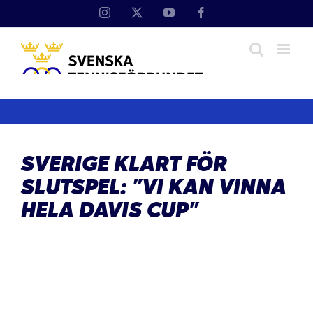
Fortsätt
Instagram
X
YouTube
Facebook
till
innehållet
SVERIGE KLART FÖR
SLUTSPEL: ”VI KAN VINNA
HELA DAVIS CUP”