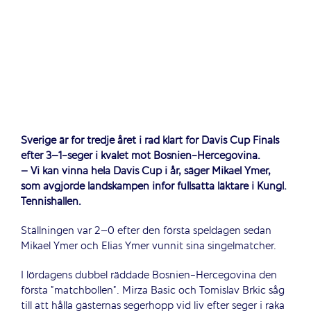
Sverige är för tredje året i rad klart för Davis Cup Finals
efter 3–1-seger i kvalet mot Bosnien-Hercegovina.
– Vi kan vinna hela Davis Cup i år, säger Mikael Ymer,
som avgjorde landskampen inför fullsatta läktare i Kungl.
Tennishallen.
Ställningen var 2–0 efter den första speldagen sedan
Mikael Ymer och Elias Ymer vunnit sina singelmatcher.
I lördagens dubbel räddade Bosnien-Hercegovina den
första ”matchbollen”. Mirza Basic och Tomislav Brkic såg
till att hålla gästernas segerhopp vid liv efter seger i raka