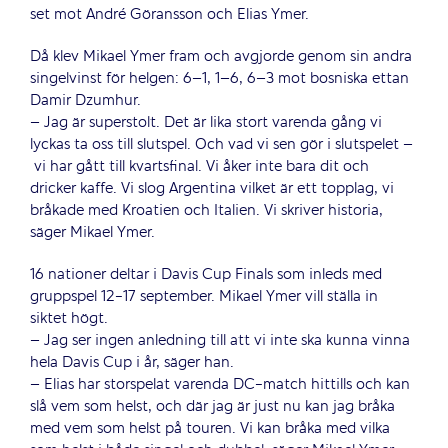
set mot André Göransson och Elias Ymer.
Då klev Mikael Ymer fram och avgjorde genom sin andra
singelvinst för helgen: 6–1, 1–6, 6–3 mot bosniska ettan
Damir Dzumhur.
– Jag är superstolt. Det är lika stort varenda gång vi
lyckas ta oss till slutspel. Och vad vi sen gör i slutspelet –
vi har gått till kvartsfinal. Vi åker inte bara dit och
dricker kaffe. Vi slog Argentina vilket är ett topplag, vi
bråkade med Kroatien och Italien. Vi skriver historia,
säger Mikael Ymer.
16 nationer deltar i Davis Cup Finals som inleds med
gruppspel 12-17 september. Mikael Ymer vill ställa in
siktet högt.
– Jag ser ingen anledning till att vi inte ska kunna vinna
hela Davis Cup i år, säger han.
– Elias har storspelat varenda DC-match hittills och kan
slå vem som helst, och där jag är just nu kan jag bråka
med vem som helst på touren. Vi kan bråka med vilka