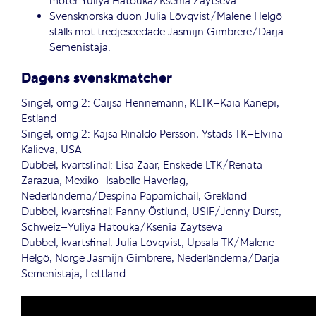
möter Yuliya Hatouka/Ksenia Zaytseva.
Svensknorska duon Julia Lövqvist/Malene Helgö
ställs mot tredjeseedade Jasmijn Gimbrere/Darja
Semenistaja.
Dagens svenskmatcher
Singel, omg 2: Caijsa Hennemann, KLTK–Kaia Kanepi,
Estland
Singel, omg 2: Kajsa Rinaldo Persson, Ystads TK–Elvina
Kalieva, USA
Dubbel, kvartsfinal: Lisa Zaar, Enskede LTK/Renata
Zarazua, Mexiko–Isabelle Haverlag,
Nederländerna/Despina Papamichail, Grekland
Dubbel, kvartsfinal: Fanny Östlund, USIF/Jenny Dürst,
Schweiz–Yuliya Hatouka/Ksenia Zaytseva
Dubbel, kvartsfinal: Julia Lövqvist, Upsala TK/Malene
Helgö, Norge Jasmijn Gimbrere, Nederländerna/Darja
Semenistaja, Lettland