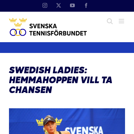
Fortsätt
Instagram
X
YouTube
Facebook
till
innehållet
SWEDISH LADIES:
HEMMAHOPPEN VILL TA
CHANSEN