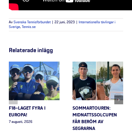
Av
Svenska Tennisförbundet
|
22 juni, 2023
|
Internationella tävlingar i
Sverige
,
Tennis.se
Relaterade inlägg
F18-LAGET FYRA I
SOMMARTOUREN:
EUROPA!
MIDNATTSSOLCUPEN
FÅR BERÖM AV
7 augusti, 2026
SEGRARNA