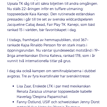
Upsala TK såg till att säkra biljetten till andra omgången.
Nu ställs 22-åringen inför en tuffare utmaning:
toppseedade Kaia Kanepi. Den rutinerade estländskan
pressades i går till tre set av svenska wildcardspelaren
Jacqueline Cabaj Awad, Fair Play TK. Kanepi, som bäst
rankad 15 i världen, bär favoritskapet i dag.
I tisdags, framhejad av hemmapubliken, stod 367-
rankade Kajsa Rinaldo Persson för en stark insats i
öppningsrundan. Nu väntar sjundeseedat motstånd i 19-
åriga amerikanskan Elvina Kalieva, rankad 178, som i år
vunnit två internationella titlar på grus.
I dag ska också kampen om semifinalplatserna i dubbel
avgöras. Tre av fyra kvartsfinaler har svenskintresse:
Lisa Zaar, Enskede LTK i par med mexikanskan
Renata Zarazua utmanar toppseedade Isabelle
Haverlag/Despina Papamichail.
Fanny Östlund, USIF och schweiziskan Jenny Dürst