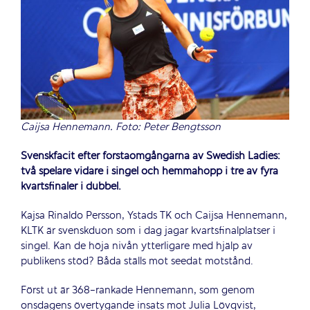
Caijsa Hennemann. Foto: Peter Bengtsson
Svenskfacit efter förstaomgångarna av Swedish Ladies:
två spelare vidare i singel och hemmahopp i tre av fyra
kvartsfinaler i dubbel.
Kajsa Rinaldo Persson, Ystads TK och Caijsa Hennemann,
KLTK är svenskduon som i dag jagar kvartsfinalplatser i
singel. Kan de höja nivån ytterligare med hjälp av
publikens stöd? Båda ställs mot seedat motstånd.
Först ut är 368-rankade Hennemann, som genom
onsdagens övertygande insats mot Julia Lövqvist,