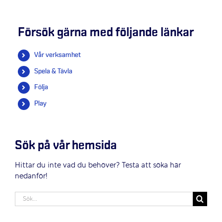
Försök gärna med följande länkar
Vår verksamhet
Spela & Tävla
Följa
Play
Sök på vår hemsida
Hittar du inte vad du behöver? Testa att söka här
nedanför!
Sök
efter: