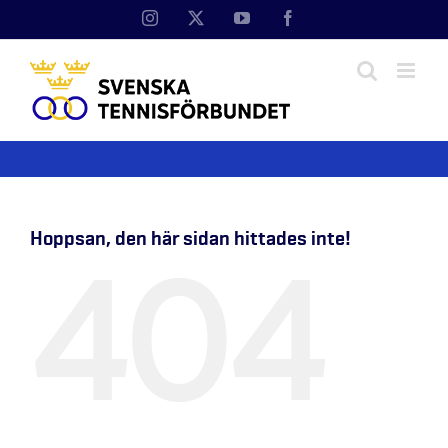
Fortsätt
Instagram
X
YouTube
Facebook
till
innehållet
Hoppsan, den här sidan hittades inte!
404