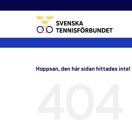
Fortsätt
till
innehållet
Hoppsan, den här sidan hittades inte!
404