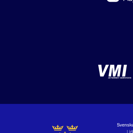
Svenska
Li