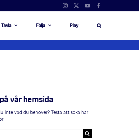
Instagram
X
YouTube
Facebook
 Tävla
Följa
Play
på vår hemsida
du inte vad du behöver? Testa att söka här
ör!