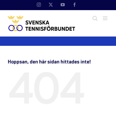
Fortsätt
Instagram
X
YouTube
Facebook
till
innehållet
Hoppsan, den här sidan hittades inte!
404