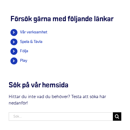
Försök gärna med följande länkar
Vår verksamhet
Spela & Tävla
Följa
Play
Sök på vår hemsida
Hittar du inte vad du behöver? Testa att söka här
nedanför!
Sök
efter: