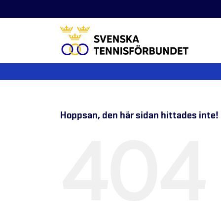
Fortsätt
till
innehållet
Hoppsan, den här sidan hittades inte!
404